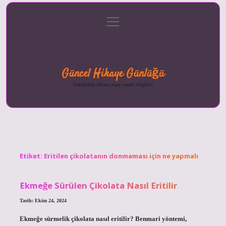
menüyü
Anasayfa
Gizlilik
Yasal
Hakkımızda
aç
Politikası
Uyarı
Güncel Hikaye Günlüğü
Sektörden ilham alan neşeli bilgiler!
Etiket:
Eritilen çikolatanın donmaması için ne yapmalı
Ekmeğe Sürülen Çikolata Nasıl Eritilir
Tarih: Ekim 24, 2024
Ekmeğe sürmelik çikolata nasıl eritilir? Benmari yöntemi,