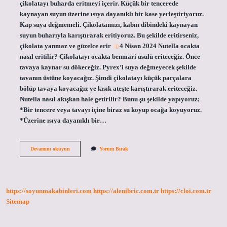
çikolatayı buharda eritmeyi içerir. Küçük bir tencerede
kaynayan suyun üzerine ısıya dayanıklı bir kase yerleştiriyoruz.
Kap suya değmemeli. Çikolatamızı, kabın dibindeki kaynayan
suyun buharıyla karıştırarak eritiyoruz. Bu şekilde eritirseniz,
çikolata yanmaz ve güzelce erir
4 Nisan 2024 Nutella ocakta
nasıl eritilir? Çikolatayı ocakta benmari usulü eriteceğiz. Önce
tavaya kaynar su dökeceğiz. Pyrex’i suya değmeyecek şekilde
tavanın üstüne koyacağız. Şimdi çikolatayı küçük parçalara
bölüp tavaya koyacağız ve kısık ateşte karıştırarak eriteceğiz.
Nutella nasıl akışkan hale getirilir? Bunu şu şekilde yapıyoruz;
*Bir tencere veya tavayı içine biraz su koyup ocağa koyuyoruz.
*Üzerine ısıya dayanıklı bir…
Ekmeğe
Devamını okuyun
Yorum Bırak
Sürülen
Çikolata
Nasıl
Eritilir
https://soyunmakabinleri.com
https://alenibric.com.tr
https://cloi.com.tr
Sitemap