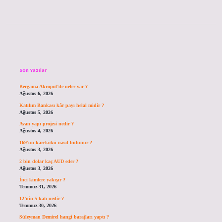
Sidebar
Son Yazılar
Bergama Akropol’de neler var ?
Ağustos 6, 2026
Katılım Bankası kâr payı helal midir ?
Ağustos 5, 2026
Avan yapı projesi nedir ?
Ağustos 4, 2026
169’un karekökü nasıl bulunur ?
Ağustos 3, 2026
2 bin dolar kaç AUD eder ?
Ağustos 3, 2026
İnci kimlere yakışır ?
Temmuz 31, 2026
12’nin 5 katı nedir ?
Temmuz 30, 2026
Süleyman Demirel hangi barajları yaptı ?