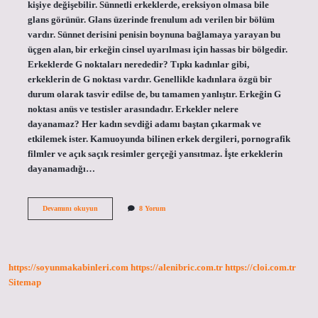
kişiye değişebilir. Sünnetli erkeklerde, ereksiyon olmasa bile
glans görünür. Glans üzerinde frenulum adı verilen bir bölüm
vardır. Sünnet derisini penisin boynuna bağlamaya yarayan bu
üçgen alan, bir erkeğin cinsel uyarılması için hassas bir bölgedir.
Erkeklerde G noktaları nerededir? Tıpkı kadınlar gibi,
erkeklerin de G noktası vardır. Genellikle kadınlara özgü bir
durum olarak tasvir edilse de, bu tamamen yanlıştır. Erkeğin G
noktası anüs ve testisler arasındadır. Erkekler nelere
dayanamaz? Her kadın sevdiği adamı baştan çıkarmak ve
etkilemek ister. Kamuoyunda bilinen erkek dergileri, pornografik
filmler ve açık saçık resimler gerçeği yansıtmaz. İşte erkeklerin
dayanamadığı…
Erkeklerin
Devamını okuyun
8 Yorum
En
Çok
Hoşlandığı
Yer
Neresidir
https://soyunmakabinleri.com
https://alenibric.com.tr
https://cloi.com.tr
Sitemap