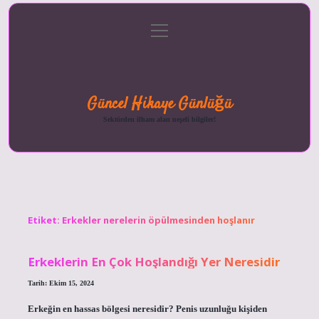
menüyü
Anasayfa
Gizlilik
Yasal
Hakkımızda
aç
Politikası
Uyarı
Güncel Hikaye Günlüğü
Sektörden ilham alan neşeli bilgiler!
Etiket:
Erkekler nerelerin öpülmesinden hoşlanır
Erkeklerin En Çok Hoşlandığı Yer Neresidir
Tarih: Ekim 15, 2024
Erkeğin en hassas bölgesi neresidir? Penis uzunluğu kişiden