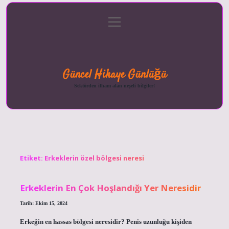
menüyü
Anasayfa
Gizlilik
Yasal
Hakkımızda
aç
Politikası
Uyarı
Güncel Hikaye Günlüğü
Sektörden ilham alan neşeli bilgiler!
Etiket:
Erkeklerin özel bölgesi neresi
Erkeklerin En Çok Hoşlandığı Yer Neresidir
Tarih: Ekim 15, 2024
Erkeğin en hassas bölgesi neresidir? Penis uzunluğu kişiden