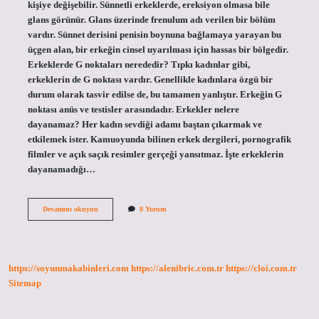
kişiye değişebilir. Sünnetli erkeklerde, ereksiyon olmasa bile
glans görünür. Glans üzerinde frenulum adı verilen bir bölüm
vardır. Sünnet derisini penisin boynuna bağlamaya yarayan bu
üçgen alan, bir erkeğin cinsel uyarılması için hassas bir bölgedir.
Erkeklerde G noktaları nerededir? Tıpkı kadınlar gibi,
erkeklerin de G noktası vardır. Genellikle kadınlara özgü bir
durum olarak tasvir edilse de, bu tamamen yanlıştır. Erkeğin G
noktası anüs ve testisler arasındadır. Erkekler nelere
dayanamaz? Her kadın sevdiği adamı baştan çıkarmak ve
etkilemek ister. Kamuoyunda bilinen erkek dergileri, pornografik
filmler ve açık saçık resimler gerçeği yansıtmaz. İşte erkeklerin
dayanamadığı…
Erkeklerin
Devamını okuyun
8 Yorum
En
Çok
Hoşlandığı
Yer
Neresidir
https://soyunmakabinleri.com
https://alenibric.com.tr
https://cloi.com.tr
Sitemap