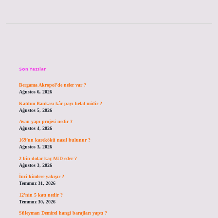
Sidebar
Son Yazılar
Bergama Akropol’de neler var ?
Ağustos 6, 2026
Katılım Bankası kâr payı helal midir ?
Ağustos 5, 2026
Avan yapı projesi nedir ?
Ağustos 4, 2026
169’un karekökü nasıl bulunur ?
Ağustos 3, 2026
2 bin dolar kaç AUD eder ?
Ağustos 3, 2026
İnci kimlere yakışır ?
Temmuz 31, 2026
12’nin 5 katı nedir ?
Temmuz 30, 2026
Süleyman Demirel hangi barajları yaptı ?