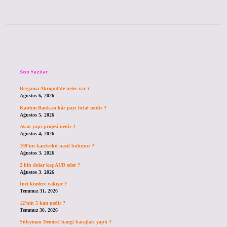
Sidebar
Son Yazılar
Bergama Akropol’de neler var ?
Ağustos 6, 2026
Katılım Bankası kâr payı helal midir ?
Ağustos 5, 2026
Avan yapı projesi nedir ?
Ağustos 4, 2026
169’un karekökü nasıl bulunur ?
Ağustos 3, 2026
2 bin dolar kaç AUD eder ?
Ağustos 3, 2026
İnci kimlere yakışır ?
Temmuz 31, 2026
12’nin 5 katı nedir ?
Temmuz 30, 2026
Süleyman Demirel hangi barajları yaptı ?