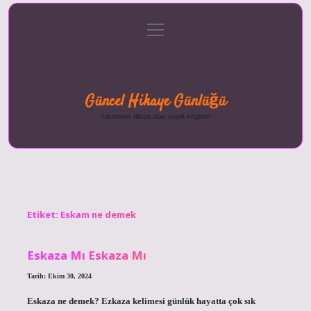
menüyü
Anasayfa
Gizlilik
Yasal
Hakkımızda
aç
Politikası
Uyarı
Güncel Hikaye Günlüğü
Sektörden ilham alan neşeli bilgiler!
Etiket:
Eskam ne demek
Eskaza Mı Eskaza Mı
Tarih: Ekim 30, 2024
Eskaza ne demek? Ezkaza kelimesi günlük hayatta çok sık