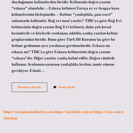
duyduğumuz kelimelerden biridir. Kelimenin doğru yazımı
“ezkaza” olmalıdır. – Ezkeza kelimesi Farsça ez ve Arapça kaza
kelimelerinin birleşimidir. – Kelime “yanlışlıkla, şans eseri”
anlamında kullanılır. Bağ evi nasıl yazılır? TDK’ya göre Bağ Evi
kelimesinin doğru yazımı Bağ Evi kelimesi, daha çok kırsal
kesimlerde ve köylerde rastlanan, sıklıkla yanlış yazılan kelime
gruplarından biridir. Buna göre Türk Dil Kurumu’na göre bu
kelime grubunun ayrı yazılması gerekmektedir. Ezkaza mı
eskaza mı? TDK’ya göre Ezkaza kelimesinin doğru yazımı
“ezkaza”dır. Diğer yazılar yanlış kabul edilir. Doğru cümlede
kullanın: Arabamın aynasını yanlışlıkla kırdım, tamir etmem
gerekiyor. Eskale…
Eskaza
Devamını okuyun
Yorum Bırak
Mı
Eskaza
Mı
https://soyunmakabinleri.com
https://alenibric.com.tr
https://cloi.com.tr
Sitemap