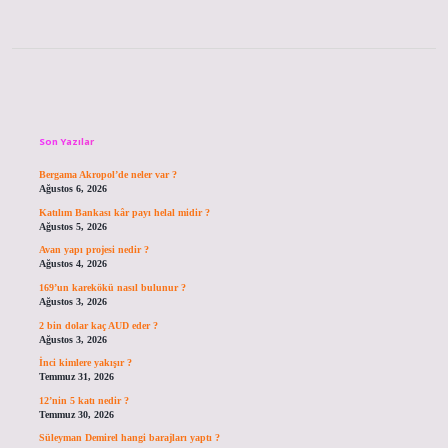
Sidebar
Son Yazılar
Bergama Akropol’de neler var ?
Ağustos 6, 2026
Katılım Bankası kâr payı helal midir ?
Ağustos 5, 2026
Avan yapı projesi nedir ?
Ağustos 4, 2026
169’un karekökü nasıl bulunur ?
Ağustos 3, 2026
2 bin dolar kaç AUD eder ?
Ağustos 3, 2026
İnci kimlere yakışır ?
Temmuz 31, 2026
12’nin 5 katı nedir ?
Temmuz 30, 2026
Süleyman Demirel hangi barajları yaptı ?