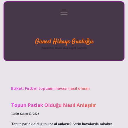
menüyü
Anasayfa
Gizlilik
Yasal
Hakkımızda
aç
Politikası
Uyarı
Güncel Hikaye Günlüğü
Sektörden ilham alan neşeli bilgiler!
Etiket:
Futbol topunun havası nasıl olmalı
Topun Patlak Olduğu Nasıl Anlaşılır
Tarih: Kasım 17, 2024
Topun patlak olduğunu nasıl anlarız? Serin havalarda sabahın