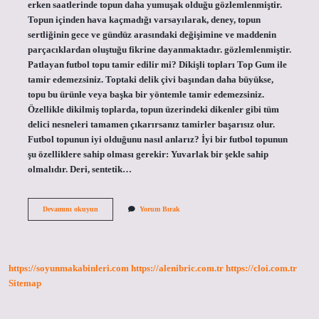
erken saatlerinde topun daha yumuşak olduğu gözlemlenmiştir.
Topun içinden hava kaçmadığı varsayılarak, deney, topun
sertliğinin gece ve gündüz arasındaki değişimine ve maddenin
parçacıklardan oluştuğu fikrine dayanmaktadır. gözlemlenmiştir.
Patlayan futbol topu tamir edilir mi? Dikişli topları Top Gum ile
tamir edemezsiniz. Toptaki delik çivi başından daha büyükse,
topu bu ürünle veya başka bir yöntemle tamir edemezsiniz.
Özellikle dikilmiş toplarda, topun üzerindeki dikenler gibi tüm
delici nesneleri tamamen çıkarırsanız tamirler başarısız olur.
Futbol topunun iyi olduğunu nasıl anlarız? İyi bir futbol topunun
şu özelliklere sahip olması gerekir: Yuvarlak bir şekle sahip
olmalıdır. Deri, sentetik…
Topun
Devamını okuyun
Yorum Bırak
Patlak
Olduğu
Nasıl
Anlaşılır
https://soyunmakabinleri.com
https://alenibric.com.tr
https://cloi.com.tr
Sitemap