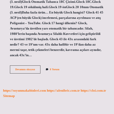
(3. nesil)Glock Otomatik Tabanca 18C Çizimi.Glock 18C.Glock
19.Glock 19 sökülmüş hali.Glock 19 önGlock 20 10mm Otomatik
(3. nesil)Daha fazla ürün… En büyük Glock hangisi? Glock 41 45
ACP (en büyük Glock) incelemesi, parçalarına ayrılması ve atış
Poligonist – YouTube. Glock 17 hangi ülkenin? Glock,
Avusturya’da üretilen yarı otomatik bir tabancadır. Silah,
1980’lerin başında Avusturya Silahlı Kuvvetleri için geliştirildi
ve üretimi 1982’de başladı. Glock 43 ile 43x arasındaki fark
nedir? 43 ve 19’um var. 43x daha hafiftir ve 19’dan daha az
mermi taşır, tetik çekmeleri benzerdir, kavrama açıları aynıdır,
ancak 43x’in…
Glockun
Devamını okuyun
8 Yorum
En
Iyi
Modeli
Hangisi
https://soyunmakabinleri.com
https://alenibric.com.tr
https://cloi.com.tr
Sitemap