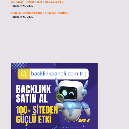
Süleyman Demirel hangi barajları yaptı ?
Temmuz 28, 2026
Kozalak şurubunu günde ne kadar içmeliyiz ?
Temmuz 26, 2026