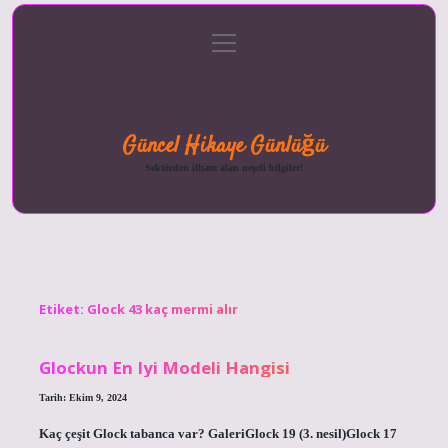
menüyü
Anasayfa
Gizlilik
Yasal
Hakkımızda
aç
Politikası
Uyarı
Güncel Hikaye Günlüğü
Sektörden ilham alan neşeli bilgiler!
Etiket:
Glock 43 kaç mermi alır
Glockun En Iyi Modeli Hangisi
Tarih: Ekim 9, 2024
Kaç çeşit Glock tabanca var? GaleriGlock 19 (3. nesil)Glock 17