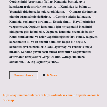
Özgüveninizi Artırmanın Yolları Kendinizi başkalarıyla
karşılaştırarak sınırlar koymayın. … Kendinize iyi bakın. …
Yetenekli olduğunuz konulara odaklanın. … Olumsuz düşünceleri
olumlu düşüncelerle değiştirin. … Geçmişe takılıp kalmayın. …
Kendinizi suçlamayı bırakın. … Destek alın. … Hayallerinizden
vazgeçmeyin. Özgüven kazanmak için ne yapmalı? Kendinizi
olduğunuz gibi kabul edin. Özgüven, kendinizi sevmekle başlar.
Kendi sınırlarınızı ve neler yapabileceğinizi fark etmek, öz güven
kazanmanın ilk ve en önemli adımıdır. Başka bir deyişle,
kendinizi çevrenizdekilerle karşılaştırmayı ve rekabet etmeyi
bırakın. Kendine güven nasıl tekrar kazanılır? Özgüveninizi
artırmanın bazı yolları Gerçekçi olun. …Başarılarınıza
odaklanın. …3. Dış koşullar yerine…
Kendine
Devamını okuyun
14 Yorum
Güven
Duygusu
Nasıl
Kazanılır
https://soyunmakabinleri.com
https://alenibric.com.tr
https://cloi.com.tr
Sitemap