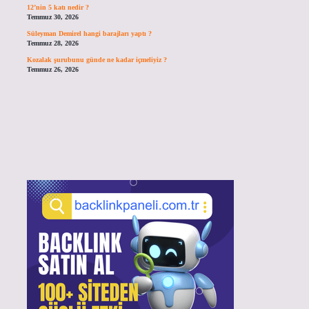
12’nin 5 katı nedir ?
Temmuz 30, 2026
Süleyman Demirel hangi barajları yaptı ?
Temmuz 28, 2026
Kozalak şurubunu günde ne kadar içmeliyiz ?
Temmuz 26, 2026