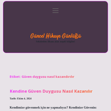
menüyü
Anasayfa
Gizlilik
Yasal
Hakkımızda
aç
Politikası
Uyarı
Güncel Hikaye Günlüğü
Sektörden ilham alan neşeli bilgiler!
Etiket:
Güven duygusu nasıl kazandırılır
Kendine Güven Duygusu Nasıl Kazanılır
Tarih: Ekim 4, 2024
Kendimize güvenmek için ne yapmalıyız? Kendinize Güvenin: