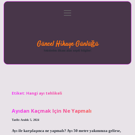
menüyü
Anasayfa
Gizlilik
Yasal
Hakkımızda
aç
Politikası
Uyarı
Güncel Hikaye Günlüğü
Sektörden ilham alan neşeli bilgiler!
Etiket:
Hangi ayı tehlikeli
Ayıdan Kaçmak Için Ne Yapmalı
Tarih: Aralık 5, 2024
Ayı ile karşılaşınca ne yapmalı? Ayı 50 metre yakınınıza gelirse,