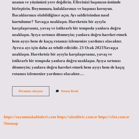
uzanın ve yüzünüzü yere değdirin. Ellerinizi başınızın üstünde
birleştirin. Boynunuzu, kulaklarınızı ve başınızı koruyun.
Bacaklarınızı olabildiğince açın. Ayı saldirisindan nasıl
kurtulunur? Yavaşça uzaklaşın. Hareketsiz bir ayıyla
karşılaşırsanız, yavaş ve istikrarlı bir tempoda yanlara doğru
uzaklaşın. Ayıya sırtınızı dönmeyin; yanlara doğru hareket etmek
hem ayıyı hem de kaçış rotanızı izlemenize yardımcı olacaktır.
Ayrıca ayı için daha az tehdit edicidir. 23 Ocak 2023Yavaşça
uzaklaşın. Hareketsiz bir ayıyla karşılaşırsanız, yavaş ve
istikrarlı bir tempoda yanlara doğru uzaklaşın. Ayıya sırtınızı
dönmeyin; yanlara doğru hareket etmek hem ayıyı hem de kaçış
rotanızı izlemenize yardımcı olacaktır.…
Ayıdan
Devamını okuyun
Yorum Bırak
Kaçmak
Için
Ne
Yapmalı
https://soyunmakabinleri.com
https://alenibric.com.tr
https://cloi.com.tr
Sitemap