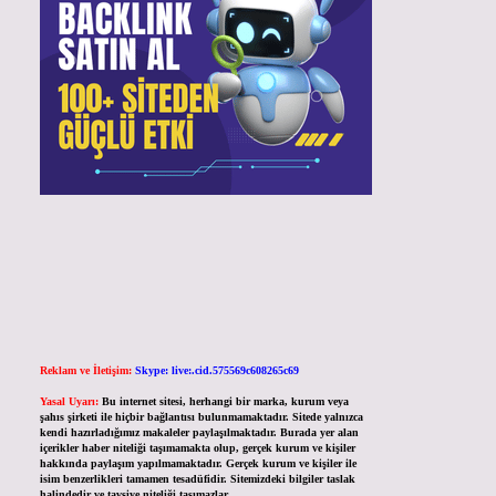
Reklam ve İletişim:
Skype: live:.cid.575569c608265c69
Yasal Uyarı:
Bu internet sitesi, herhangi bir marka, kurum veya
şahıs şirketi ile hiçbir bağlantısı bulunmamaktadır. Sitede yalnızca
kendi hazırladığımız makaleler paylaşılmaktadır. Burada yer alan
içerikler haber niteliği taşımamakta olup, gerçek kurum ve kişiler
hakkında paylaşım yapılmamaktadır. Gerçek kurum ve kişiler ile
isim benzerlikleri tamamen tesadüfidir. Sitemizdeki bilgiler taslak
halindedir ve tavsiye niteliği taşımazlar.