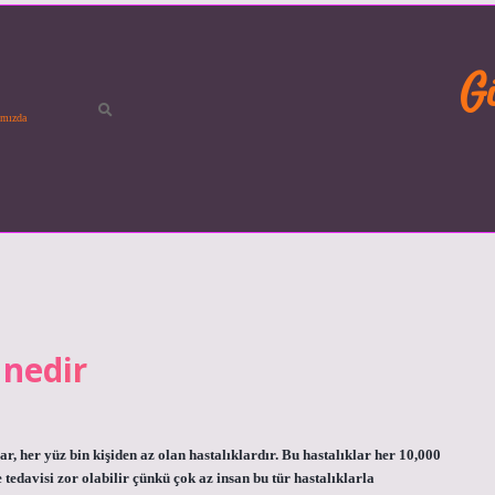
G
mızda
 nedir
, her yüz bin kişiden az olan hastalıklardır. Bu hastalıklar her 10,000
 tedavisi zor olabilir çünkü çok az insan bu tür hastalıklarla