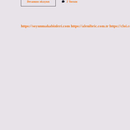
Kitap
Devamını okuyun
2 Yorum
okuma
hastalığı
nedir
https://soyunmakabinleri.com
https://alenibric.com.tr
https://cloi.