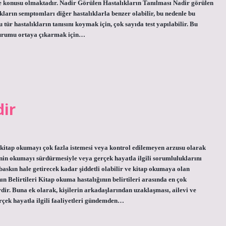
me konusu olmaktadır. Nadir Görülen Hastalıkların Tanılması Nadir görülen
ıkların semptomları diğer hastalıklarla benzer olabilir, bu nedenle bu
tür hastalıkların tanısını koymak için, çok sayıda test yapılabilir. Bu
ı durumu ortaya çıkarmak için…
dir
kitap okumayı çok fazla istemesi veya kontrol edilemeyen arzusu olarak
inin okumayı sürdürmesiyle veya gerçek hayatla ilgili sorumluluklarını
 baskın hale getirecek kadar şiddetli olabilir ve kitap okumaya olan
n Belirtileri Kitap okuma hastalığının belirtileri arasında en çok
erdir. Buna ek olarak, kişilerin arkadaşlarından uzaklaşması, ailevi ve
gerçek hayatla ilgili faaliyetleri gündemden…