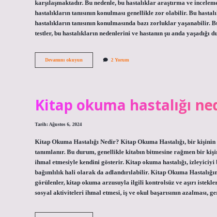
karşılaşmaktadır. Bu nedenle, bu hastalıklar araştırma ve incele
hastalıkların tanısının konulması genellikle zor olabilir. Bu hastal
hastalıkların tanısının konulmasında bazı zorluklar yaşanabilir. Bu 
testler, bu hastalıkların nedenlerini ve hastanın şu anda yaşadığ
Nadir
Devamını okuyun
2 Yorum
görülen
hastalıklar
nedir
Kitap okuma hastalığı ne
Tarih: Ağustos 6, 2024
Kitap Okuma Hastalığı Nedir? Kitap Okuma Hastalığı, bir kişinin 
tanımlanır. Bu durum, genellikle kitabın bitmesine rağmen bir kiş
ihmal etmesiyle kendini gösterir. Kitap okuma hastalığı, izleyiciyi
bağımlılık hali olarak da adlandırılabilir. Kitap Okuma Hastalığını
görülenler, kitap okuma arzusuyla ilgili kontrolsüz ve aşırı istekl
sosyal aktiviteleri ihmal etmesi, iş ve okul başarısının azalması, 