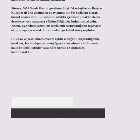
Sitemiz, 5651 Sayılı Kanun gereğince Bilgi Teknolojileri ve İletişim
Kurumu (BTK) tarafından onaylanmış bir Yer Sağlayıcı olarak
hizmet vermektedir. Bu nedenle, sitedeki içerikleri proaktif olarak
denetleme veya araştırma yükümlülüğümüz bulunmamaktadır.
Ancak, üyelerimiz yazdıkları içeriklerin sorumluluğunu taşımakta
olup, siteye üye olarak bu sorumluluğu kabul etmiş sayılırlar.
Hukuka ve yasal düzenlemelere aykırı olduğunu düşündüğünüz
içerikleri,
backlinkpanelicomtr@gmail.com
adresine bildirmeniz
halinde, ilgili içerikler yasal süre içerisinde sitemizden
kaldırılacaktır.
Arama