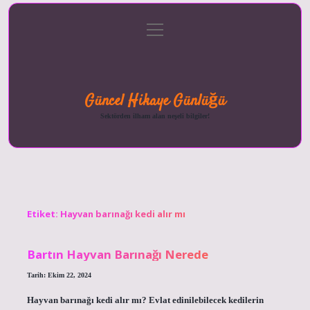
menüyü
Anasayfa
Gizlilik
Yasal
Hakkımızda
aç
Politikası
Uyarı
Güncel Hikaye Günlüğü
Sektörden ilham alan neşeli bilgiler!
Etiket:
Hayvan barınağı kedi alır mı
Bartın Hayvan Barınağı Nerede
Tarih: Ekim 22, 2024
Hayvan barınağı kedi alır mı? Evlat edinilebilecek kedilerin