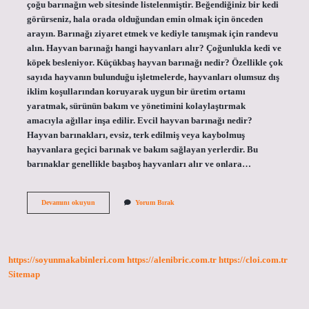
çoğu barınağın web sitesinde listelenmiştir. Beğendiğiniz bir kedi
görürseniz, hala orada olduğundan emin olmak için önceden
arayın. Barınağı ziyaret etmek ve kediyle tanışmak için randevu
alın. Hayvan barınağı hangi hayvanları alır? Çoğunlukla kedi ve
köpek besleniyor. Küçükbaş hayvan barınağı nedir? Özellikle çok
sayıda hayvanın bulunduğu işletmelerde, hayvanları olumsuz dış
iklim koşullarından koruyarak uygun bir üretim ortamı
yaratmak, sürünün bakım ve yönetimini kolaylaştırmak
amacıyla ağıllar inşa edilir. Evcil hayvan barınağı nedir?
Hayvan barınakları, evsiz, terk edilmiş veya kaybolmuş
hayvanlara geçici barınak ve bakım sağlayan yerlerdir. Bu
barınaklar genellikle başıboş hayvanları alır ve onlara…
Bartın
Devamını okuyun
Yorum Bırak
Hayvan
Barınağı
Nerede
https://soyunmakabinleri.com
https://alenibric.com.tr
https://cloi.com.tr
Sitemap