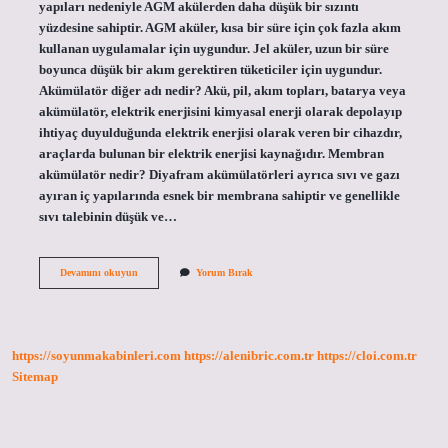
yapıları nedeniyle AGM akülerden daha düşük bir sızıntı
yüzdesine sahiptir. AGM aküler, kısa bir süre için çok fazla akım
kullanan uygulamalar için uygundur. Jel aküler, uzun bir süre
boyunca düşük bir akım gerektiren tüketiciler için uygundur.
Akümülatör diğer adı nedir? Akü, pil, akım topları, batarya veya
akümülatör, elektrik enerjisini kimyasal enerji olarak depolayıp
ihtiyaç duyulduğunda elektrik enerjisi olarak veren bir cihazdır,
araçlarda bulunan bir elektrik enerjisi kaynağıdır. Membran
akümülatör nedir? Diyafram akümülatörleri ayrıca sıvı ve gazı
ayıran iç yapılarında esnek bir membrana sahiptir ve genellikle
sıvı talebinin düşük ve…
Akümülatör
Devamını okuyun
Yorum Bırak
Çeşitleri
Nelerdir
https://soyunmakabinleri.com
https://alenibric.com.tr
https://cloi.com.tr
Sitemap