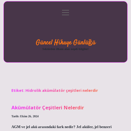
menüyü
Anasayfa
Gizlilik
Yasal
Hakkımızda
aç
Politikası
Uyarı
Güncel Hikaye Günlüğü
Sektörden ilham alan neşeli bilgiler!
Etiket:
Hidrolik akümülatör çeşitleri nelerdir
Akümülatör Çeşitleri Nelerdir
Tarih: Ekim 26, 2024
AGM ve jel akü arasındaki fark nedir? Jel aküler, jel benzeri