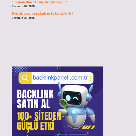
Süleyman Demirel hangi barajları yaptı ?
Temmuz 28, 2026
Kozalak şurubunu günde ne kadar içmeliyiz ?
Temmuz 26, 2026