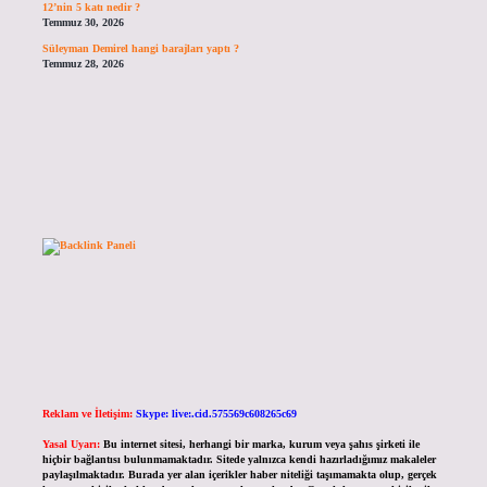
12’nin 5 katı nedir ?
Temmuz 30, 2026
Süleyman Demirel hangi barajları yaptı ?
Temmuz 28, 2026
Reklam ve İletişim:
Skype: live:.cid.575569c608265c69
Yasal Uyarı:
Bu internet sitesi, herhangi bir marka, kurum veya şahıs şirketi ile
hiçbir bağlantısı bulunmamaktadır. Sitede yalnızca kendi hazırladığımız makaleler
paylaşılmaktadır. Burada yer alan içerikler haber niteliği taşımamakta olup, gerçek