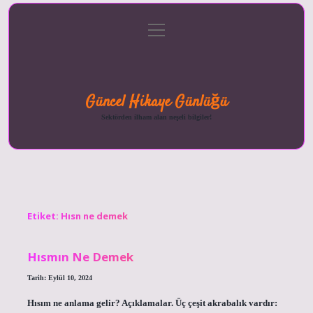
menüyü
Anasayfa
Gizlilik
Yasal
Hakkımızda
aç
Politikası
Uyarı
Güncel Hikaye Günlüğü
Sektörden ilham alan neşeli bilgiler!
Etiket:
Hısn ne demek
Hısmın Ne Demek
Tarih: Eylül 10, 2024
Hısım ne anlama gelir? Açıklamalar. Üç çeşit akrabalık vardır: