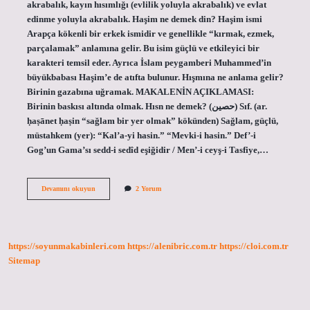
akrabalık, kayın hısımlığı (evlilik yoluyla akrabalık) ve evlat
edinme yoluyla akrabalık. Haşim ne demek din? Haşim ismi
Arapça kökenli bir erkek ismidir ve genellikle “kırmak, ezmek,
parçalamak” anlamına gelir. Bu isim güçlü ve etkileyici bir
karakteri temsil eder. Ayrıca İslam peygamberi Muhammed’in
büyükbabası Haşim’e de atıfta bulunur. Hışmına ne anlama gelir?
Birinin gazabına uğramak. MAKALENİN AÇIKLAMASI:
Birinin baskısı altında olmak. Hısn ne demek? (ﺣﺼﻴﻦ) Sıf. (ar.
ḥaṣānet ḥaṣіn “sağlam bir yer olmak” kökünden) Sağlam, güçlü,
müstahkem (yer): “Kal’a-yi hasin.” “Mevki-i hasin.” Def’-i
Gog’un Gama’sı sedd-i sedîd eşiğidir / Men’-i ceyş-i Tasfiye,…
Hısmın
Devamını okuyun
2 Yorum
Ne
Demek
https://soyunmakabinleri.com
https://alenibric.com.tr
https://cloi.com.tr
Sitemap