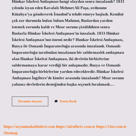
Hünkar İskelesi Antlaşması hangi olaydan sonra imzalandı? 1831
yılında isyan eden Kavalalı Mehmet Ali Paşa, ordusunu
Kütahya’ya göndererek İstanbul’u tehdit etmeye başladı. Kendini
çok zor durumda bulan Sultan Mahmut, Ruslardan yardım
istemek zorunda kaldı ve Mısır sorunu çözüldükten sonra
Ruslarla Hünkar İskelesi Antlaşması’nı imzaladı. 1833 Hünkar
İskelesi Antlaşması’nın önemi nedir? Hunkar İskelesi Antlaşması,
Rusya ile Osmanlı İmparatorluğu arasında imzalandı. Osmanlı
İmparatorluğu tarafından imzalanan bir saldırmazlık antlaşması
olan Hunkar İskelesi Antlaşması, iki devletin birbirlerine
saldırmamaya karar verdiği bir anlaşmadır. Rusya ve Osmanlı
İmparatorluğu birbirlerine yardım edeceklerdir. Hünkar İskelesi
Antlaşması İngiltere’de kimler arasında imzalandı? Mısır sorunu
yabancı devletlerin desteğinden başka seçenek bırakmadı.…
Hünkar
Devamını okuyun
Yorum Bırak
Iskelesi
Antlaşması
Hangi
Savaştan
Sonra
https://soyunmakabinleri.com
https://alenibric.com.tr
https://cloi.com.tr
Sitemap