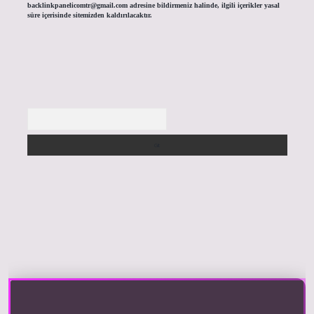
backlinkpanelicomtr@gmail.com
adresine bildirmeniz halinde, ilgili içerikler yasal
süre içerisinde sitemizden kaldırılacaktır.
Arama
riş yap
https://betexpergir.net/