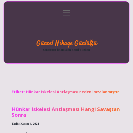
menüyü
Anasayfa
Gizlilik
Yasal
Hakkımızda
aç
Politikası
Uyarı
Güncel Hikaye Günlüğü
Sektörden ilham alan neşeli bilgiler!
Etiket:
Hünkar İskelesi Antlaşması neden imzalanmıştır
Hünkar Iskelesi Antlaşması Hangi Savaştan
Sonra
Tarih: Kasım 4, 2024