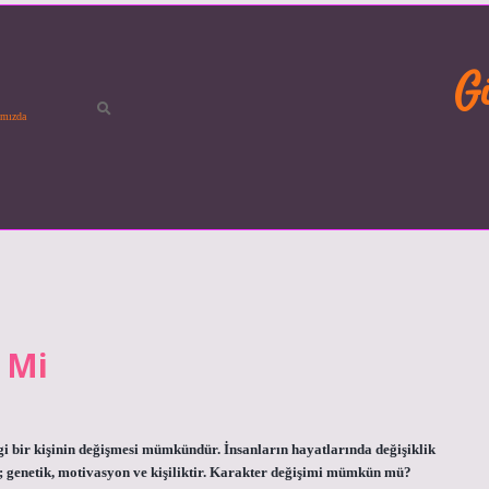
G
mızda
r Mi
ngi bir kişinin değişmesi mümkündür. İnsanların hayatlarında değişiklik
r; genetik, motivasyon ve kişiliktir. Karakter değişimi mümkün mü?