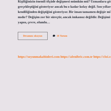
Kişiliğinizin önemli ölçüde değişmesi mümkün mü? Uzmanlara göre 
gerçekleştiğini gösteriyor ancak bu o kadar kolay değil. Son yıllar
kendiliğinden değiştiğini gösteriyor. Bir insan tamamen değişir m
mıdır? Değişim zor bir süreçtir, ancak imkansız değildir. Değişimi e
yapısı, çevre, olumlu…
Bir
Devamını okuyun
10 Yorum
Insanın
Kişiliği
Değişir
Mi
https://soyunmakabinleri.com
https://alenibric.com.tr
https://cloi.