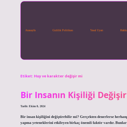
Anasayfa
Gizlilik Politikası
Yasal Uyarı
Hakkı
Etiket:
Huy ve karakter değişir mi
Bir Insanın Kişiliği Değişi
Tarih: Ekim 8, 2024
Bir insan kişiliğini değiştirebilir mi? Gerçekten denerlerse herha
yapma yeteneklerini etkileyen birkaç önemli faktör vardır. Bunla