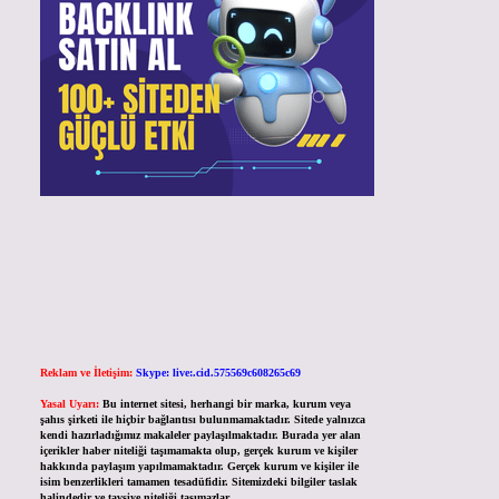
Reklam ve İletişim:
Skype: live:.cid.575569c608265c69
Yasal Uyarı:
Bu internet sitesi, herhangi bir marka, kurum veya
şahıs şirketi ile hiçbir bağlantısı bulunmamaktadır. Sitede yalnızca
kendi hazırladığımız makaleler paylaşılmaktadır. Burada yer alan
içerikler haber niteliği taşımamakta olup, gerçek kurum ve kişiler
hakkında paylaşım yapılmamaktadır. Gerçek kurum ve kişiler ile
isim benzerlikleri tamamen tesadüfidir. Sitemizdeki bilgiler taslak
halindedir ve tavsiye niteliği taşımazlar.