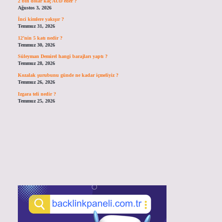
2 bin dolar kaç AUD eder ?
Ağustos 3, 2026
İnci kimlere yakışır ?
Temmuz 31, 2026
12’nin 5 katı nedir ?
Temmuz 30, 2026
Süleyman Demirel hangi barajları yaptı ?
Temmuz 28, 2026
Kozalak şurubunu günde ne kadar içmeliyiz ?
Temmuz 26, 2026
Izgara teli nedir ?
Temmuz 25, 2026