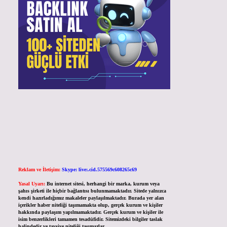
Reklam ve İletişim:
Skype: live:.cid.575569c608265c69
Yasal Uyarı:
Bu internet sitesi, herhangi bir marka, kurum veya
şahıs şirketi ile hiçbir bağlantısı bulunmamaktadır. Sitede yalnızca
kendi hazırladığımız makaleler paylaşılmaktadır. Burada yer alan
içerikler haber niteliği taşımamakta olup, gerçek kurum ve kişiler
hakkında paylaşım yapılmamaktadır. Gerçek kurum ve kişiler ile
isim benzerlikleri tamamen tesadüfidir. Sitemizdeki bilgiler taslak
halindedir ve tavsiye niteliği taşımazlar.