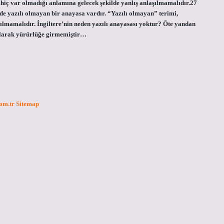
hiç var olmadığı anlamına gelecek şekilde yanlış anlaşılmamalıdır.27
de yazılı olmayan bir anayasa vardır. “Yazılı olmayan” terimi,
ılmamalıdır. İngiltere’nin neden yazılı anayasası yoktur? Öte yandan
 olarak yürürlüğe girmemiştir…
com.tr
Sitemap