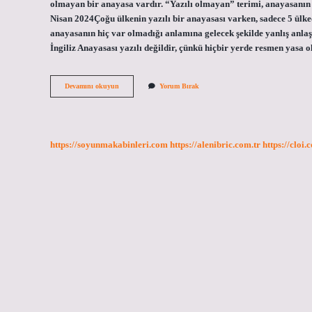
olmayan bir anayasa vardır. “Yazılı olmayan” terimi, anayasanın 
Nisan 2024Çoğu ülkenin yazılı bir anayasası varken, sadece 5 ülke
anayasanın hiç var olmadığı anlamına gelecek şekilde yanlış anlaş
İngiliz Anayasası yazılı değildir, çünkü hiçbir yerde resmen yasa
Hangi
Devamını okuyun
Yorum Bırak
Ulkenin
Anayasası
Yoktur
https://soyunmakabinleri.com
https://alenibric.com.tr
https://cloi.