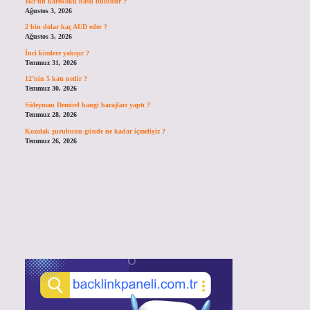
169’un karekökü nasıl bulunur ?
Ağustos 3, 2026
2 bin dolar kaç AUD eder ?
Ağustos 3, 2026
İnci kimlere yakışır ?
Temmuz 31, 2026
12’nin 5 katı nedir ?
Temmuz 30, 2026
Süleyman Demirel hangi barajları yaptı ?
Temmuz 28, 2026
Kozalak şurubunu günde ne kadar içmeliyiz ?
Temmuz 26, 2026