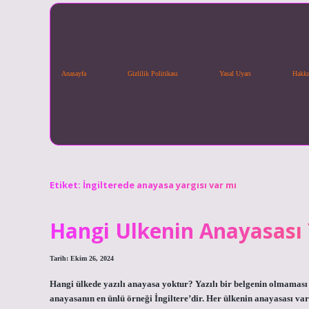
Anasayfa
Gizlilik Politikası
Yasal Uyarı
Hakkı
Etiket:
İngilterede anayasa yargısı var mı
Hangi Ulkenin Anayasası
Tarih: Ekim 26, 2024
Hangi ülkede yazılı anayasa yoktur? Yazılı bir belgenin olmaması
anayasanın en ünlü örneği İngiltere’dir. Her ülkenin anayasası var