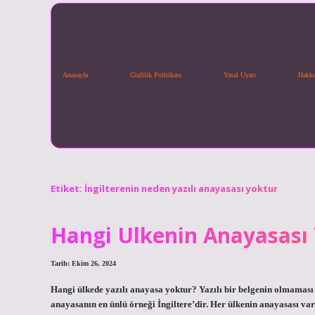
Anasayfa
Gizlilik Politikası
Yasal Uyarı
Hakkı
Etiket:
İngilterenin neden yazılı anayasası yoktur
Hangi Ulkenin Anayasası
Tarih: Ekim 26, 2024
Hangi ülkede yazılı anayasa yoktur? Yazılı bir belgenin olmaması
anayasanın en ünlü örneği İngiltere’dir. Her ülkenin anayasası var