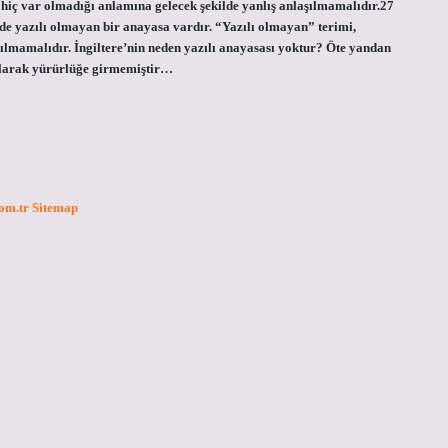
hiç var olmadığı anlamına gelecek şekilde yanlış anlaşılmamalıdır.27
de yazılı olmayan bir anayasa vardır. “Yazılı olmayan” terimi,
ılmamalıdır. İngiltere’nin neden yazılı anayasası yoktur? Öte yandan
 olarak yürürlüğe girmemiştir…
com.tr
Sitemap