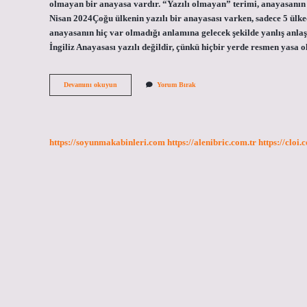
olmayan bir anayasa vardır. “Yazılı olmayan” terimi, anayasanın 
Nisan 2024Çoğu ülkenin yazılı bir anayasası varken, sadece 5 ülke
anayasanın hiç var olmadığı anlamına gelecek şekilde yanlış anlaş
İngiliz Anayasası yazılı değildir, çünkü hiçbir yerde resmen yasa
Hangi
Devamını okuyun
Yorum Bırak
Ulkenin
Anayasası
Yoktur
https://soyunmakabinleri.com
https://alenibric.com.tr
https://cloi.