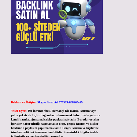
Reklam ve İletişim:
Skype: live:.cid.575569c608265c69
Yasal Uyarı:
Bu internet sitesi, herhangi bir marka, kurum veya
şahıs şirketi ile hiçbir bağlantısı bulunmamaktadır. Sitede yalnızca
kendi hazırladığımız makaleler paylaşılmaktadır. Burada yer alan
içerikler haber niteliği taşımamakta olup, gerçek kurum ve kişiler
hakkında paylaşım yapılmamaktadır. Gerçek kurum ve kişiler ile
isim benzerlikleri tamamen tesadüfidir. Sitemizdeki bilgiler taslak
halindedir ve tavsiye niteliği taşımazlar.