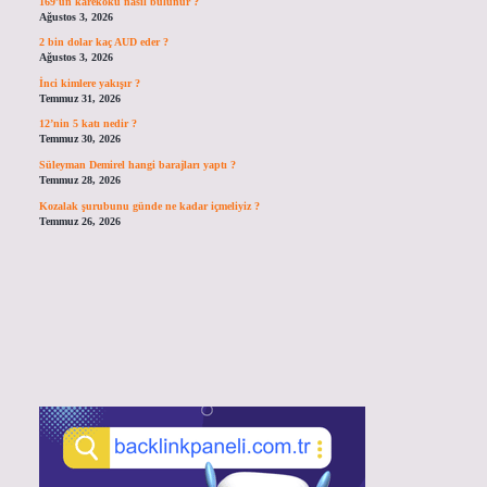
169’un karekökü nasıl bulunur ?
Ağustos 3, 2026
2 bin dolar kaç AUD eder ?
Ağustos 3, 2026
İnci kimlere yakışır ?
Temmuz 31, 2026
12’nin 5 katı nedir ?
Temmuz 30, 2026
Süleyman Demirel hangi barajları yaptı ?
Temmuz 28, 2026
Kozalak şurubunu günde ne kadar içmeliyiz ?
Temmuz 26, 2026