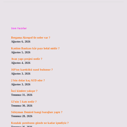
Sidebar
Son Yazılar
Bergama Akropol’de neler var ?
Ağustos 6, 2026
Katılım Bankası kâr payı helal midir ?
Ağustos 5, 2026
Avan yapı projesi nedir ?
Ağustos 4, 2026
169’un karekökü nasıl bulunur ?
Ağustos 3, 2026
2 bin dolar kaç AUD eder ?
Ağustos 3, 2026
İnci kimlere yakışır ?
Temmuz 31, 2026
12’nin 5 katı nedir ?
Temmuz 30, 2026
Süleyman Demirel hangi barajları yaptı ?
Temmuz 28, 2026
Kozalak şurubunu günde ne kadar içmeliyiz ?
Temmuz 26, 2026