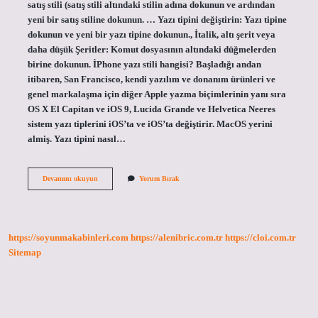
satış stili (satış stili altındaki stilin adına dokunun ve ardından
yeni bir satış stiline dokunun. … Yazı tipini değiştirin: Yazı tipine
dokunun ve yeni bir yazı tipine dokunun., İtalik, altı şerit veya
daha düşük Şeritler: Komut dosyasının altındaki düğmelerden
birine dokunun. İPhone yazı stili hangisi? Başladığı andan
itibaren, San Francisco, kendi yazılım ve donanım ürünleri ve
genel markalaşma için diğer Apple yazma biçimlerinin yanı sıra
OS X El Capitan ve iOS 9, Lucida Grande ve Helvetica Neeres
sistem yazı tiplerini iOS’ta ve iOS’ta değiştirir. MacOS yerini
almiş. Yazı tipini nasıl…
Iphone
Devamını okuyun
Yorum Bırak
Yazı
Tipi
Değiştirme
Nasıl
Yapılır
https://soyunmakabinleri.com
https://alenibric.com.tr
https://cloi.com.tr
Sitemap