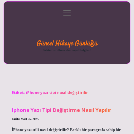
menüyü
Anasayfa
Gizlilik
Yasal
Hakkımızda
aç
Politikası
Uyarı
Güncel Hikaye Günlüğü
Sektörden ilham alan neşeli bilgiler!
Etiket:
iPhone yazı tipi nasıl değiştirilir
Iphone Yazı Tipi Değiştirme Nasıl Yapılır
Tarih: Mart 25, 2025
İPhone yazı stili nasıl değiştirilir? Farklı bir paragrafa sahip bir