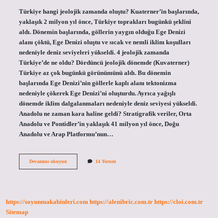
Türkiye hangi jeolojik zamanda oluştu? Kuaterner’in başlarında,
yaklaşık 2 milyon yıl önce, Türkiye toprakları bugünkü şeklini
aldı. Dönemin başlarında, göllerin yaygın olduğu Ege Denizi
alanı çöktü, Ege Denizi oluştu ve sıcak ve nemli iklim koşulları
nedeniyle deniz seviyeleri yükseldi. 4 jeolojik zamanda
Türkiye’de ne oldu? Dördüncü jeolojik dönemde (Kuvaterner)
Türkiye az çok bugünkü görünümünü aldı. Bu dönemin
başlarında Ege Denizi’nin göllerle kaplı alanı tektonizma
nedeniyle çökerek Ege Denizi’ni oluşturdu. Ayrıca yağışlı
dönemde iklim dalgalanmaları nedeniyle deniz seviyesi yükseldi.
Anadolu ne zaman kara haline geldi? Stratigrafik veriler, Orta
Anadolu ve Pontidler’in yaklaşık 41 milyon yıl önce, Doğu
Anadolu ve Arap Platformu’nun…
Türkiye
Devamını okuyun
14 Yorum
Büyük
Ölçüde
Hangi
Jeolojik
Zamanda
https://soyunmakabinleri.com
https://alenibric.com.tr
https://cloi.com.tr
Kara
Haline
Sitemap
Geldi