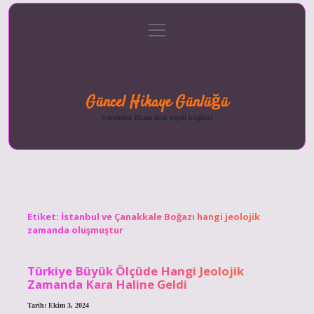
menüyü
Anasayfa
Gizlilik
Yasal
Hakkımızda
aç
Politikası
Uyarı
Güncel Hikaye Günlüğü
Sektörden ilham alan neşeli bilgiler!
Etiket:
İstanbul ve Çanakkale Boğazı hangi jeolojik
zamanda oluşmuştur
Türkiye Büyük Ölçüde Hangi Jeolojik
Zamanda Kara Haline Geldi
Tarih: Ekim 3, 2024