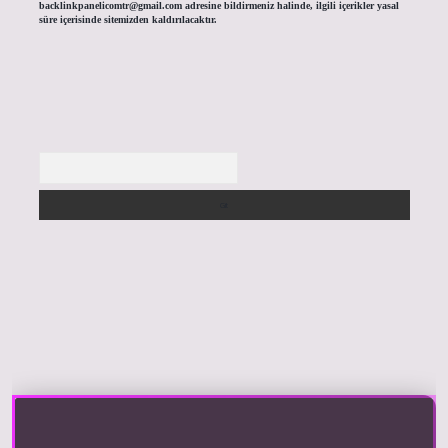
backlinkpanelicomtr@gmail.com
adresine bildirmeniz halinde, ilgili içerikler yasal
süre içerisinde sitemizden kaldırılacaktır.
Arama
riş yap
https://betexpergir.net/