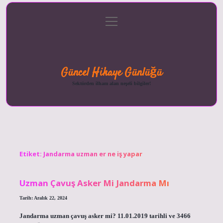
menüyü
Anasayfa
Gizlilik
Yasal
Hakkımızda
aç
Politikası
Uyarı
Güncel Hikaye Günlüğü
Sektörden ilham alan neşeli bilgiler!
Etiket:
Jandarma uzman er ne iş yapar
Uzman Çavuş Asker Mi Jandarma Mı
Tarih: Aralık 22, 2024
Jandarma uzman çavuş asker mi? 11.01.2019 tarihli ve 3466