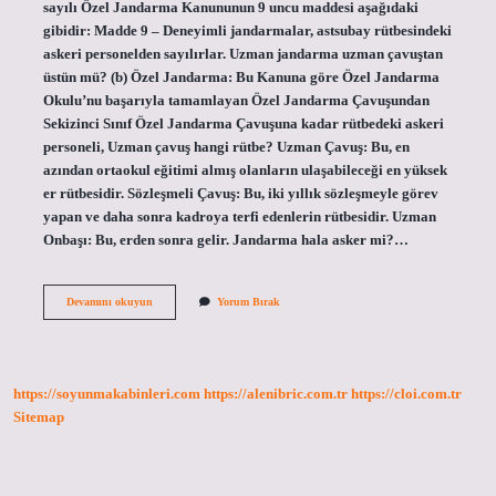
sayılı Özel Jandarma Kanununun 9 uncu maddesi aşağıdaki
gibidir: Madde 9 – Deneyimli jandarmalar, astsubay rütbesindeki
askeri personelden sayılırlar. Uzman jandarma uzman çavuştan
üstün mü? (b) Özel Jandarma: Bu Kanuna göre Özel Jandarma
Okulu’nu başarıyla tamamlayan Özel Jandarma Çavuşundan
Sekizinci Sınıf Özel Jandarma Çavuşuna kadar rütbedeki askeri
personeli, Uzman çavuş hangi rütbe? Uzman Çavuş: Bu, en
azından ortaokul eğitimi almış olanların ulaşabileceği en yüksek
er rütbesidir. Sözleşmeli Çavuş: Bu, iki yıllık sözleşmeyle görev
yapan ve daha sonra kadroya terfi edenlerin rütbesidir. Uzman
Onbaşı: Bu, erden sonra gelir. Jandarma hala asker mi?…
Uzman
Devamını okuyun
Yorum Bırak
Çavuş
Asker
Mi
Jandarma
Mı
https://soyunmakabinleri.com
https://alenibric.com.tr
https://cloi.com.tr
Sitemap