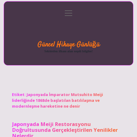
menüyü
Anasayfa
Gizlilik
Yasal
Hakkımızda
aç
Politikası
Uyarı
Güncel Hikaye Günlüğü
Sektörden ilham alan neşeli bilgiler!
Etiket:
Japonyada İmparator Mutsuhito Meiji
liderliğinde 1868de başlatılan batılılaşma ve
modernleşme hareketine ne denir
Japonyada Meiji Restorasyonu
Doğrultusunda Gerçekleştirilen Yenilikler
Nelerdir