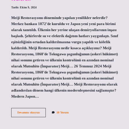
Tarih: Ekim 9, 2024
Meiji Restorasyonu döneminde yapılan yenilikler nelerdir?
Merkez bankası 1872’de kuruldu ve Japon yeni yeni para birimi
olarak tanıtıldı. Ülkenin her yerine ulaşan demiryollarının inşası
başladı. Şehirlerde su ve elektrik dağıtım hatları yaygınlaştı. Sınıf
eşitsizliğinin ortadan kaldırılmasına vurgu yapıldı ve kölelik
kaldırıldı. Meiji Restorasyonu nedir kısaca açıklayınız? Meiji
Restorasyonu, 1868’de Tokugawa şogunluğunun (askeri hükümet)
nihai sonunu getiren ve ülkenin kontrolünü en azından nominal
olarak Mutsuhito (İmparator) Meiji… 26 Temmuz 2024 Meiji
Restorasyonu, 1868’de Tokugawa şogunluğunun (askeri hükümet)
nihai sonunu getiren ve ülkenin kontrolünü en azından nominal
olarak Mutsuhito (İmparator) Meiji… Meiji Restorasyonu olarak
adlandırılan dönem hangi ülkenin modernleşmesini sağlamıştır?
Modern Japon…
Japonyada
Devamını okuyun
10 Yorum
Meiji
Restorasyonu
Doğrultusunda
Gerçekleştirilen