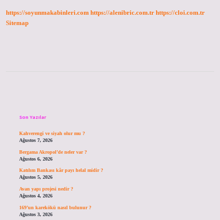
Yenilikler
https://soyunmakabinleri.com
https://alenibric.com.tr
https://cloi.com.tr
Nelerdir
Sitemap
Sidebar
Son Yazılar
Kahverengi ve siyah olur mu ?
Ağustos 7, 2026
Bergama Akropol’de neler var ?
Ağustos 6, 2026
Katılım Bankası kâr payı helal midir ?
Ağustos 5, 2026
Avan yapı projesi nedir ?
Ağustos 4, 2026
169’un karekökü nasıl bulunur ?
Ağustos 3, 2026