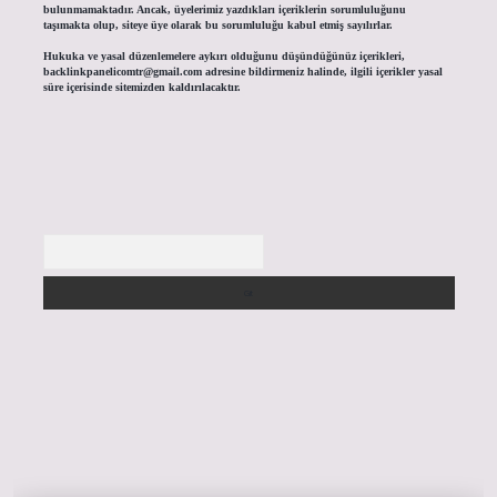
bulunmamaktadır. Ancak, üyelerimiz yazdıkları içeriklerin sorumluluğunu
taşımakta olup, siteye üye olarak bu sorumluluğu kabul etmiş sayılırlar.
Hukuka ve yasal düzenlemelere aykırı olduğunu düşündüğünüz içerikleri,
backlinkpanelicomtr@gmail.com
adresine bildirmeniz halinde, ilgili içerikler yasal
süre içerisinde sitemizden kaldırılacaktır.
Arama
ilbet giriş yap
https://betexpergir.net/