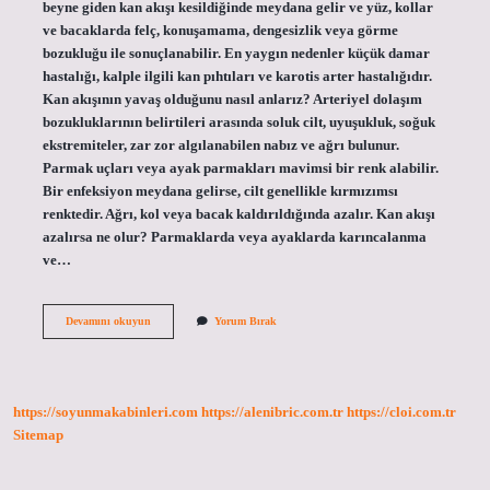
beyne giden kan akışı kesildiğinde meydana gelir ve yüz, kollar
ve bacaklarda felç, konuşamama, dengesizlik veya görme
bozukluğu ile sonuçlanabilir. En yaygın nedenler küçük damar
hastalığı, kalple ilgili kan pıhtıları ve karotis arter hastalığıdır.
Kan akışının yavaş olduğunu nasıl anlarız? Arteriyel dolaşım
bozukluklarının belirtileri arasında soluk cilt, uyuşukluk, soğuk
ekstremiteler, zar zor algılanabilen nabız ve ağrı bulunur.
Parmak uçları veya ayak parmakları mavimsi bir renk alabilir.
Bir enfeksiyon meydana gelirse, cilt genellikle kırmızımsı
renktedir. Ağrı, kol veya bacak kaldırıldığında azalır. Kan akışı
azalırsa ne olur? Parmaklarda veya ayaklarda karıncalanma
ve…
Beyne
Devamını okuyun
Yorum Bırak
Giden
Kan
Akisi
Yavaslarsa
Ne
https://soyunmakabinleri.com
https://alenibric.com.tr
https://cloi.com.tr
Olur
Sitemap