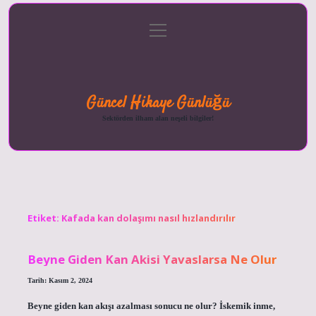
menüyü
Anasayfa
Gizlilik
Yasal
Hakkımızda
aç
Politikası
Uyarı
Güncel Hikaye Günlüğü
Sektörden ilham alan neşeli bilgiler!
Etiket:
Kafada kan dolaşımı nasıl hızlandırılır
Beyne Giden Kan Akisi Yavaslarsa Ne Olur
Tarih: Kasım 2, 2024
Beyne giden kan akışı azalması sonucu ne olur? İskemik inme,