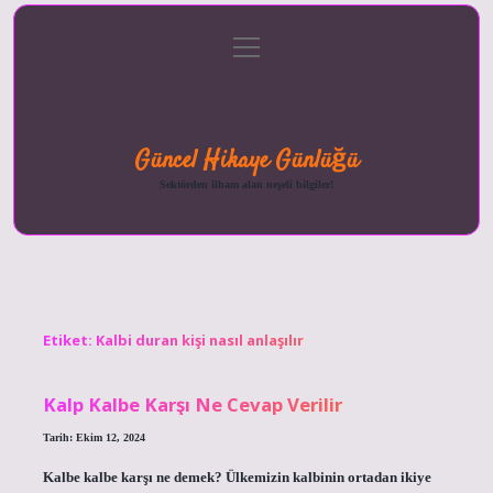
menüyü
Anasayfa
Gizlilik
Yasal
Hakkımızda
aç
Politikası
Uyarı
Güncel Hikaye Günlüğü
Sektörden ilham alan neşeli bilgiler!
Etiket:
Kalbi duran kişi nasıl anlaşılır
Kalp Kalbe Karşı Ne Cevap Verilir
Tarih: Ekim 12, 2024
Kalbe kalbe karşı ne demek? Ülkemizin kalbinin ortadan ikiye