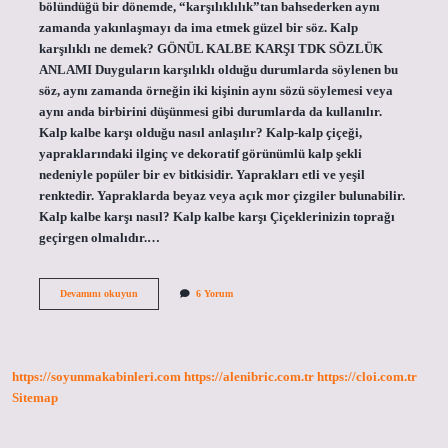
bölündüğü bir dönemde, “karşılıklılık”tan bahsederken aynı
zamanda yakınlaşmayı da ima etmek güzel bir söz. Kalp
karşılıklı ne demek? GÖNÜL KALBE KARŞI TDK SÖZLÜK
ANLAMI Duyguların karşılıklı olduğu durumlarda söylenen bu
söz, aynı zamanda örneğin iki kişinin aynı sözü söylemesi veya
aynı anda birbirini düşünmesi gibi durumlarda da kullanılır.
Kalp kalbe karşı olduğu nasıl anlaşılır? Kalp-kalp çiçeği,
yapraklarındaki ilginç ve dekoratif görünümlü kalp şekli
nedeniyle popüler bir ev bitkisidir. Yaprakları etli ve yeşil
renktedir. Yapraklarda beyaz veya açık mor çizgiler bulunabilir.
Kalp kalbe karşı nasıl? Kalp kalbe karşı Çiçeklerinizin toprağı
geçirgen olmalıdır.…
Kalp
Devamını okuyun
6 Yorum
Kalbe
Karşı
Ne
Cevap
Verilir
https://soyunmakabinleri.com
https://alenibric.com.tr
https://cloi.com.tr
Sitemap