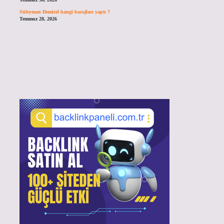
Süleyman Demirel hangi barajları yaptı ?
Temmuz 28, 2026