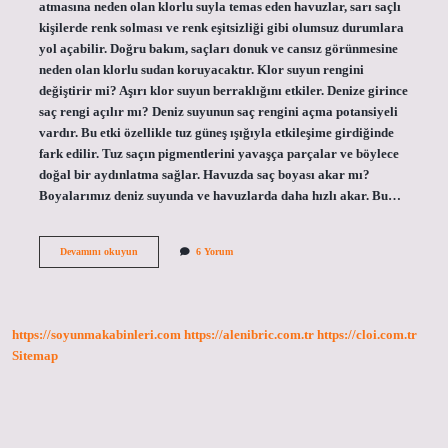
atmasına neden olan klorlu suyla temas eden havuzlar, sarı saçlı
kişilerde renk solması ve renk eşitsizliği gibi olumsuz durumlara
yol açabilir. Doğru bakım, saçları donuk ve cansız görünmesine
neden olan klorlu sudan koruyacaktır. Klor suyun rengini
değiştirir mi? Aşırı klor suyun berraklığını etkiler. Denize girince
saç rengi açılır mı? Deniz suyunun saç rengini açma potansiyeli
vardır. Bu etki özellikle tuz güneş ışığıyla etkileşime girdiğinde
fark edilir. Tuz saçın pigmentlerini yavaşça parçalar ve böylece
doğal bir aydınlatma sağlar. Havuzda saç boyası akar mı?
Boyalarımız deniz suyunda ve havuzlarda daha hızlı akar. Bu…
Havuz
Devamını okuyun
6 Yorum
Suyu
Saç
Rengini
Açar
Mı
https://soyunmakabinleri.com
https://alenibric.com.tr
https://cloi.com.tr
Sitemap