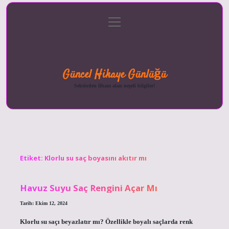
menüyü
Anasayfa
Gizlilik
Yasal
Hakkımızda
aç
Politikası
Uyarı
Güncel Hikaye Günlüğü
Sektörden ilham alan neşeli bilgiler!
Etiket:
Klorlu su saç boyasını akıtır mı
Havuz Suyu Saç Rengini Açar Mı
Tarih: Ekim 12, 2024
Klorlu su saçı beyazlatır mı? Özellikle boyalı saçlarda renk