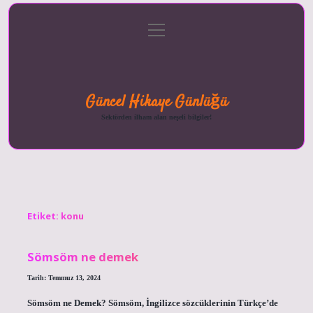
menüyü
Anasayfa
Gizlilik
Yasal
Hakkımızda
aç
Politikası
Uyarı
Güncel Hikaye Günlüğü
Sektörden ilham alan neşeli bilgiler!
Etiket:
konu
Sömsöm ne demek
Tarih: Temmuz 13, 2024
Sömsöm ne Demek? Sömsöm, İngilizce sözcüklerinin Türkçe’de