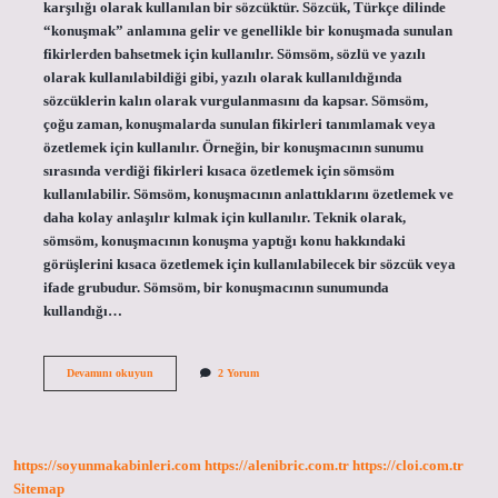
karşılığı olarak kullanılan bir sözcüktür. Sözcük, Türkçe dilinde
“konuşmak” anlamına gelir ve genellikle bir konuşmada sunulan
fikirlerden bahsetmek için kullanılır. Sömsöm, sözlü ve yazılı
olarak kullanılabildiği gibi, yazılı olarak kullanıldığında
sözcüklerin kalın olarak vurgulanmasını da kapsar. Sömsöm,
çoğu zaman, konuşmalarda sunulan fikirleri tanımlamak veya
özetlemek için kullanılır. Örneğin, bir konuşmacının sunumu
sırasında verdiği fikirleri kısaca özetlemek için sömsöm
kullanılabilir. Sömsöm, konuşmacının anlattıklarını özetlemek ve
daha kolay anlaşılır kılmak için kullanılır. Teknik olarak,
sömsöm, konuşmacının konuşma yaptığı konu hakkındaki
görüşlerini kısaca özetlemek için kullanılabilecek bir sözcük veya
ifade grubudur. Sömsöm, bir konuşmacının sunumunda
kullandığı…
Sömsöm
Devamını okuyun
2 Yorum
ne
demek
https://soyunmakabinleri.com
https://alenibric.com.tr
https://cloi.com.tr
Sitemap