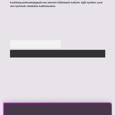
backlinkpanelicomtr@gmail.com
adresine bildirmeniz halinde, ilgili içerikler yasal
süre içerisinde sitemizden kaldırılacaktır.
Arama
iriş yap
https://betexpergir.net/