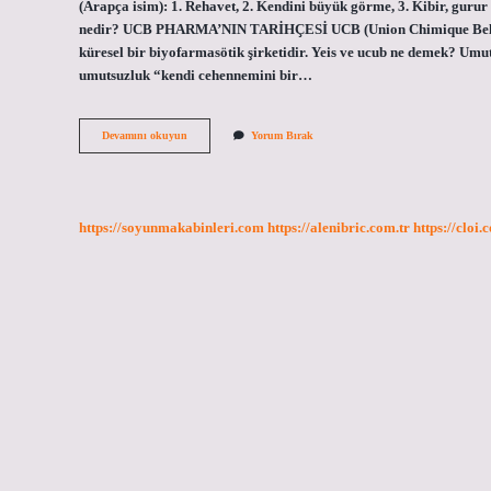
(Arapça isim): 1. Rehavet, 2. Kendini büyük görme, 3. Kibir, gurur 
nedir? UCB PHARMA’NIN TARİHÇESİ UCB (Union Chimique Belge)
küresel bir biyofarmasötik şirketidir. Yeis ve ucub ne demek? Um
umutsuzluk “kendi cehennemini bir…
Ucb
Devamını okuyun
Yorum Bırak
Ne
Demek
https://soyunmakabinleri.com
https://alenibric.com.tr
https://cloi.