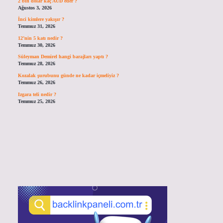
2 bin dolar kaç AUD eder ?
Ağustos 3, 2026
İnci kimlere yakışır ?
Temmuz 31, 2026
12’nin 5 katı nedir ?
Temmuz 30, 2026
Süleyman Demirel hangi barajları yaptı ?
Temmuz 28, 2026
Kozalak şurubunu günde ne kadar içmeliyiz ?
Temmuz 26, 2026
Izgara teli nedir ?
Temmuz 25, 2026