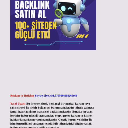
Reklam ve İletişim:
Skype: live:.cid.575569c608265c69
Yasal Uyarı:
Bu internet sitesi, herhangi bir marka, kurum veya
şahıs şirketi ile hiçbir bağlantısı bulunmamaktadır. Sitede yalnızca
kendi hazırladığımız makaleler paylaşılmaktadır. Burada yer alan
içerikler haber niteliği taşımamakta olup, gerçek kurum ve kişiler
hakkında paylaşım yapılmamaktadır. Gerçek kurum ve kişiler ile
isim benzerlikleri tamamen tesadüfidir. Sitemizdeki bilgiler taslak
halindedir ve tavsiye niteliği taşımazlar.