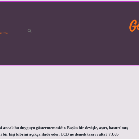
G
mızda
si ancak bu duyguyu göstermemesidir. Başka bir deyişle, aşırı, bastırılmış
rli bir kişi kibrini açıkça ifade eder. UCB ne demek tasavvufta? 7.Ucb