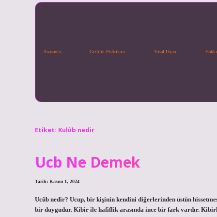
Anasayfa
Gizlilik Politikası
Yasal Uyarı
Hakkı
Etiket:
Kulûb nedir
Ucb Ne Demek
Tarih: Kasım 1, 2024
Ucûb nedir? Ucup, bir kişinin kendini diğerlerinden üstün hissetme
bir duygudur. Kibir ile hafiflik arasında ince bir fark vardır. Kibi