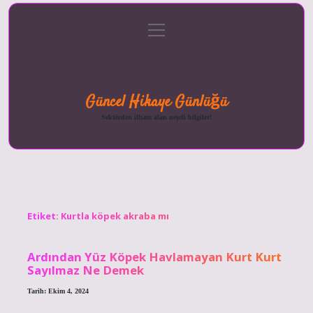
menüyü
Anasayfa
Gizlilik
Yasal
Hakkımızda
aç
Politikası
Uyarı
Güncel Hikaye Günlüğü
Sektörden ilham alan neşeli bilgiler!
Etiket:
Kurtla köpek akraba mı
Ardından Yüz Köpek Havlamayan Kurt Kurt
Sayılmaz Ne Demek
Tarih: Ekim 4, 2024