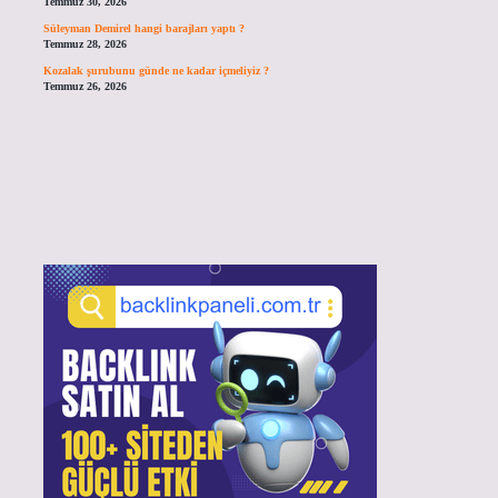
Temmuz 30, 2026
Süleyman Demirel hangi barajları yaptı ?
Temmuz 28, 2026
Kozalak şurubunu günde ne kadar içmeliyiz ?
Temmuz 26, 2026