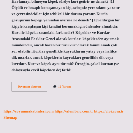
Havlamayı bilmeyen köpek sürüye kurt getirir ne demek? [1]
Ölçülü ve hesaplı konuşamayan kişi, sebepsiz yere sıkıntı yaratır
ve çevresindekiler için tehlikeli bir durum yaratır. Kurtla
görüşürüm köpeği yanından ayırma ne demek? [1] Saldırgan bir
kişiyle karşılaşan kişi kendini korumak için önlemler almalıdır.
Kurt ile köpek arasındaki fark nedir? Köpekler ve Kurtlar
Arasındaki Farklar Genel olarak kurtları köpeklerden ayırmak
mümkündür, ancak bazen bir türü kurt olarak tanımlamak çok
zor olabilir. Kurtlar genellikle kuyruklarını yatay veya hafifçe
dik tutarlar, ancak köpeklerin kuyrukları genellikle dik veya
kıvrıktır. Kurt ve köpek aynı tür mü? Örneğin, çakal kurttan (ve
dolayısıyla evcil köpekten de) farklı…
Ardından
Devamını okuyun
12 Yorum
Yüz
Köpek
Havlamayan
Kurt
Kurt
https://soyunmakabinleri.com
https://alenibric.com.tr
https://cloi.com.tr
Sayılmaz
Ne
Sitemap
Demek