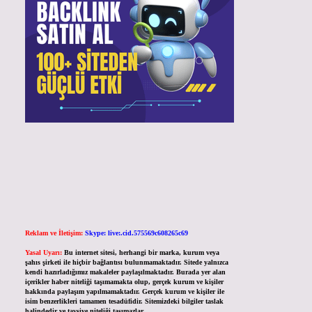
Reklam ve İletişim:
Skype: live:.cid.575569c608265c69
Yasal Uyarı:
Bu internet sitesi, herhangi bir marka, kurum veya
şahıs şirketi ile hiçbir bağlantısı bulunmamaktadır. Sitede yalnızca
kendi hazırladığımız makaleler paylaşılmaktadır. Burada yer alan
içerikler haber niteliği taşımamakta olup, gerçek kurum ve kişiler
hakkında paylaşım yapılmamaktadır. Gerçek kurum ve kişiler ile
isim benzerlikleri tamamen tesadüfidir. Sitemizdeki bilgiler taslak
halindedir ve tavsiye niteliği taşımazlar.