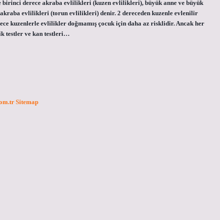
 birinci derece akraba evlilikleri (kuzen evlilikleri), büyük anne ve büyük
 akraba evlilikleri (torun evlilikleri) denir. 2 dereceden kuzenle evlenilir
erece kuzenlerle evlilikler doğmamış çocuk için daha az risklidir. Ancak her
ik testler ve kan testleri…
com.tr
Sitemap