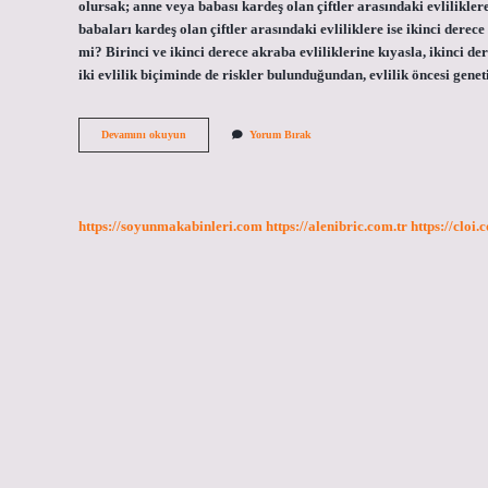
olursak; anne veya babası kardeş olan çiftler arasındaki evliliklere
babaları kardeş olan çiftler arasındaki evliliklere ise ikinci derece
mi? Birinci ve ikinci derece akraba evliliklerine kıyasla, ikinci d
iki evlilik biçiminde de riskler bulunduğundan, evlilik öncesi genet
3
Devamını okuyun
Yorum Bırak
Dereceden
Kuzen
Ne
Demek
https://soyunmakabinleri.com
https://alenibric.com.tr
https://cloi.