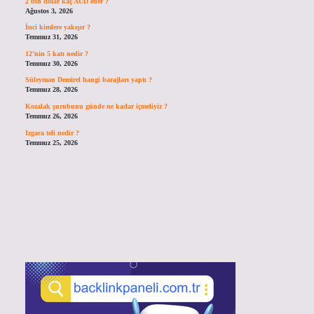
2 bin dolar kaç AUD eder ?
Ağustos 3, 2026
İnci kimlere yakışır ?
Temmuz 31, 2026
12’nin 5 katı nedir ?
Temmuz 30, 2026
Süleyman Demirel hangi barajları yaptı ?
Temmuz 28, 2026
Kozalak şurubunu günde ne kadar içmeliyiz ?
Temmuz 26, 2026
Izgara teli nedir ?
Temmuz 25, 2026