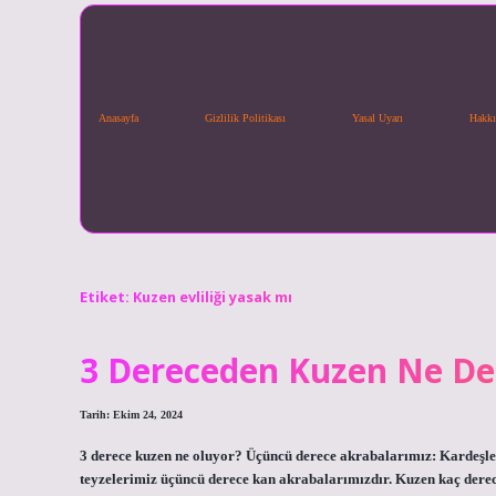
Anasayfa
Gizlilik Politikası
Yasal Uyarı
Hakkı
Etiket:
Kuzen evliliği yasak mı
3 Dereceden Kuzen Ne D
Tarih: Ekim 24, 2024
3 derece kuzen ne oluyor? Üçüncü derece akrabalarımız: Kardeşler
teyzelerimiz üçüncü derece kan akrabalarımızdır. Kuzen kaç derec