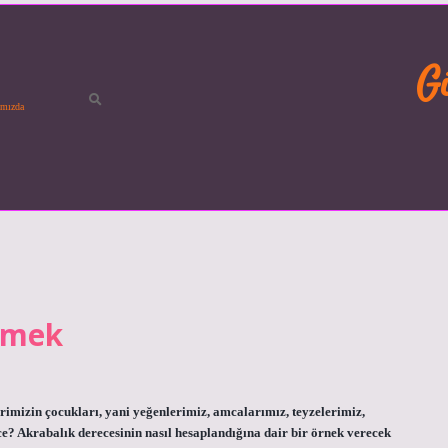
G
mızda
emek
imizin çocukları, yani yeğenlerimiz, amcalarımız, teyzelerimiz,
e? Akrabalık derecesinin nasıl hesaplandığına dair bir örnek verecek