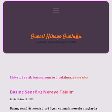
menüyü
Anasayfa
Gizlilik
Yasal
Hakkımızda
aç
Politikası
Uyarı
Güncel Hikaye Günlüğü
Sektörden ilham alan neşeli bilgiler!
Etiket:
Lastik basınç sensörü takılmazsa ne olur
Basınç Sensörü Nereye Takılır
Tarih: Şubat 18, 2025
Basınç sensörü nerede olur? İçten yanmalı motorlu araçlarda