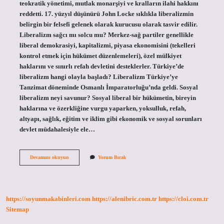
teokratik yönetimi, mutlak monarşiyi ve kralların ilahi hakkını
reddetti. 17. yüzyıl düşünürü John Locke sıklıkla liberalizmin
belirgin bir felsefi gelenek olarak kurucusu olarak tasvir edilir.
Liberalizm sağcı mı solcu mu? Merkez-sağ partiler genellikle
liberal demokrasiyi, kapitalizmi, piyasa ekonomisini (tekelleri
kontrol etmek için hükümet düzenlemeleri), özel mülkiyet
haklarını ve sınırlı refah devletini desteklerler. Türkiye’de
liberalizm hangi olayla başladı? Liberalizm Türkiye’ye
Tanzimat döneminde Osmanlı İmparatorluğu’nda geldi. Sosyal
liberalizm neyi savunur? Sosyal liberal bir hükümetin, bireyin
haklarına ve özerkliğine vurgu yaparken, yoksulluk, refah,
altyapı, sağlık, eğitim ve iklim gibi ekonomik ve sosyal sorunları
devlet müdahalesiyle ele…
Liberalizm
Devamını okuyun
Yorum Bırak
Neye
Tepki
https://soyunmakabinleri.com
https://alenibric.com.tr
https://cloi.com.tr
Sitemap