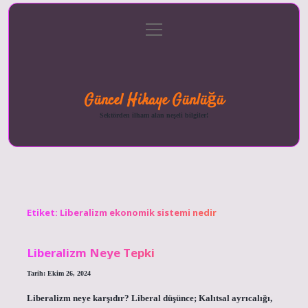
menüyü
Anasayfa
Gizlilik
Yasal
Hakkımızda
aç
Politikası
Uyarı
Güncel Hikaye Günlüğü
Sektörden ilham alan neşeli bilgiler!
Etiket:
Liberalizm ekonomik sistemi nedir
Liberalizm Neye Tepki
Tarih: Ekim 26, 2024
Liberalizm neye karşıdır? Liberal düşünce; Kalıtsal ayrıcalığı,