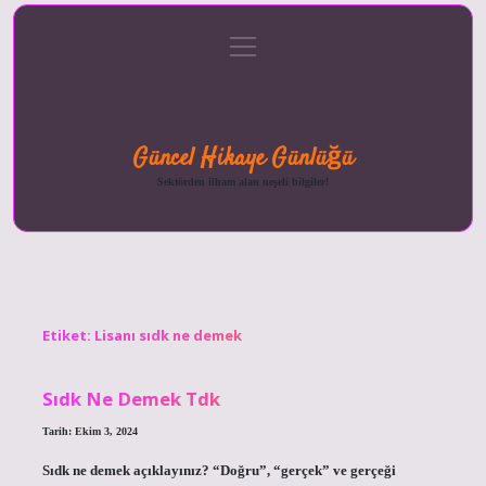
menüyü
Anasayfa
Gizlilik
Yasal
Hakkımızda
aç
Politikası
Uyarı
Güncel Hikaye Günlüğü
Sektörden ilham alan neşeli bilgiler!
Etiket:
Lisanı sıdk ne demek
Sıdk Ne Demek Tdk
Tarih: Ekim 3, 2024
Sıdk ne demek açıklayınız? “Doğru”, “gerçek” ve gerçeği