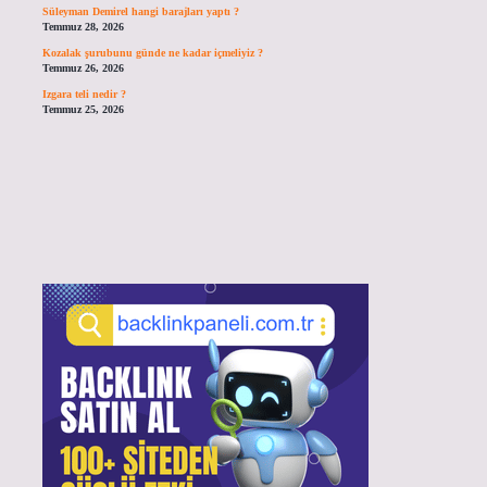
Süleyman Demirel hangi barajları yaptı ?
Temmuz 28, 2026
Kozalak şurubunu günde ne kadar içmeliyiz ?
Temmuz 26, 2026
Izgara teli nedir ?
Temmuz 25, 2026