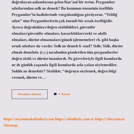
doğrulayan anlamlarına gelen Kur’anî bir terim. Peygamber
sıfatlarından sıdk ne demek? Bu konunun öneminin özellikle
Peygamber’in hadislerinde vurgulandığını görüyoruz. “Tebliğ
sıfatı” tüm Peygamberlerin çok önemli bir ortak özelliğidir.
Ayrıca doğrulukları/doğru sözlülükleri, güvenilir
olmaları/güvenilir olmaları, kararlılıkları/zeki ve akıllı
olmaları, dürüst olmamaları/günah işlememeleri vb. gibi başka
ortak sıfatları da vardır. Sıdk ne demek 6. sınıf? Sidk: Sidk, dürüst
olmak demektir. (c.c.) tarafından gönderilen tüm peygamberler
doğru sözlü ve dürüst insanlardı. Ne görevleriyle ilgili konularda
ne de günlük yaşamla ilgili konularda asla yalan söylemediler.
Sıddık ne demektir? Sözlükte, “doğruyu söylemek, doğru bilgi
vermek, dürüst ve…
Sıdk
Devamını okuyun
6 Yorum
Ne
Demek
Tdk
https://soyunmakabinleri.com
https://alenibric.com.tr
https://cloi.com.tr
Sitemap