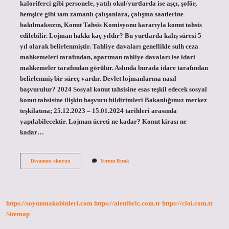
kaloriferci gibi personele, yatılı okul/yurtlarda ise aşçı, şoför,
hemşire gibi tam zamanlı çalışanlara, çalışma saatlerine
bakılmaksızın, Konut Tahsis Komisyonu kararıyla konut tahsis
edilebilir. Lojman hakkı kaç yıldır? Bu yurtlarda kalış süresi 5
yıl olarak belirlenmiştir. Tahliye davaları genellikle sulh ceza
mahkemeleri tarafından, apartman tahliye davaları ise idari
mahkemeler tarafından görülür. Aslında burada idare tarafından
belirlenmiş bir süreç vardır. Devlet lojmanlarına nasıl
başvurulur? 2024 Sosyal konut tahsisine esas teşkil edecek sosyal
konut tahsisine ilişkin başvuru bildirimleri Bakanlığımız merkez
teşkilatına; 25.12.2023 – 15.01.2024 tarihleri ​​arasında
yapılabilecektir. Lojman ücreti ne kadar? Konut kirası ne
kadar…
Lojmana
Devamını okuyun
Yorum Bırak
Kimler
Başvurabilir
https://soyunmakabinleri.com
https://alenibric.com.tr
https://cloi.com.tr
Sitemap