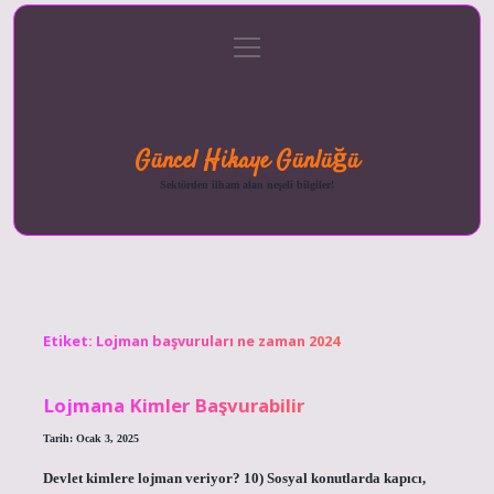
menüyü
Anasayfa
Gizlilik
Yasal
Hakkımızda
aç
Politikası
Uyarı
Güncel Hikaye Günlüğü
Sektörden ilham alan neşeli bilgiler!
Etiket:
Lojman başvuruları ne zaman 2024
Lojmana Kimler Başvurabilir
Tarih: Ocak 3, 2025
Devlet kimlere lojman veriyor? 10) Sosyal konutlarda kapıcı,