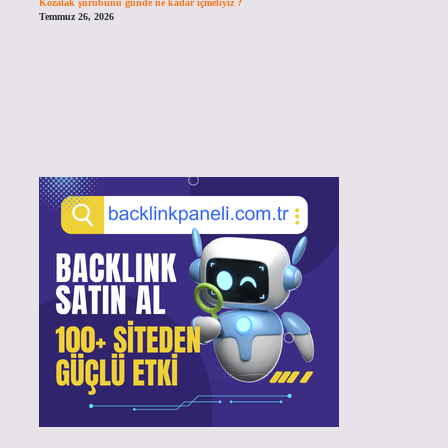
Kozalak şurubunu günde ne kadar içmeliyiz ?
Temmuz 26, 2026