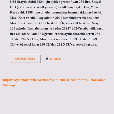
8.64 liraydı. Akbil 2024 için aylık öğrenci fiyatı 250 lira. Sosyal
kart (öğretmenler ve 60 yaş üstü) 12.68 liraya çıkarken, Mavi
Kart aylık 1388 liraydı. Abonmanın kaç basım hakkı var? Aylık
Mavi Kart ve Akbil kaç adettir, 2024 İstanbulkart tek baskıdır,
Mavi Kart Tam Bilet 180 baskıdır, Öğrenci 200 baskıdır. Sosyal
200 adettir. Tam abonman ne kadar 2024? 2024’te abonelik kartı
lira olarak ne kadar? Öğrenciler için aylık abonelik ücreti 250
TL’den 282.5 TL’ye, Mavi Kart ücretleri 1.389 TL’den 1.569
TL’ye, öğrenci kartı 250 TL’den 282.5 TL’ye, sosyal kart ise…
Aylık
Devamını okuyun
12 Yorum
Abonmanlık
Kaç
Basım
https://soyunmakabinleri.com
https://alenibric.com.tr
https://cloi.com.tr
Sitemap