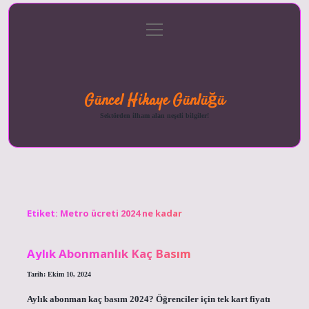
menüyü
Anasayfa
Gizlilik
Yasal
Hakkımızda
aç
Politikası
Uyarı
Güncel Hikaye Günlüğü
Sektörden ilham alan neşeli bilgiler!
Etiket:
Metro ücreti 2024 ne kadar
Aylık Abonmanlık Kaç Basım
Tarih: Ekim 10, 2024
Aylık abonman kaç basım 2024? Öğrenciler için tek kart fiyatı