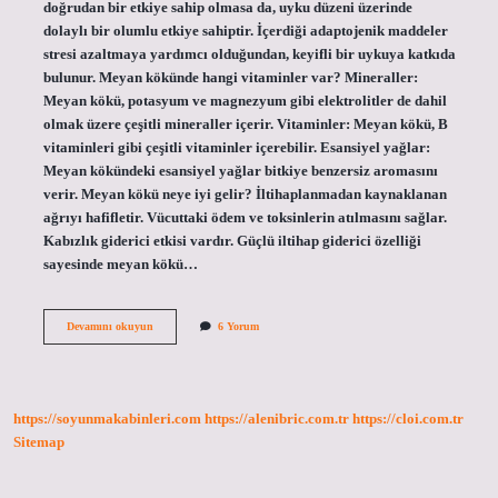
doğrudan bir etkiye sahip olmasa da, uyku düzeni üzerinde
dolaylı bir olumlu etkiye sahiptir. İçerdiği adaptojenik maddeler
stresi azaltmaya yardımcı olduğundan, keyifli bir uykuya katkıda
bulunur. Meyan kökünde hangi vitaminler var? Mineraller:
Meyan kökü, potasyum ve magnezyum gibi elektrolitler de dahil
olmak üzere çeşitli mineraller içerir. Vitaminler: Meyan kökü, B
vitaminleri gibi çeşitli vitaminler içerebilir. Esansiyel yağlar:
Meyan kökündeki esansiyel yağlar bitkiye benzersiz aromasını
verir. Meyan kökü neye iyi gelir? İltihaplanmadan kaynaklanan
ağrıyı hafifletir. Vücuttaki ödem ve toksinlerin atılmasını sağlar.
Kabızlık giderici etkisi vardır. Güçlü iltihap giderici özelliği
sayesinde meyan kökü…
Meyan
Devamını okuyun
6 Yorum
Kökü
Enerji
Verir
Mi
https://soyunmakabinleri.com
https://alenibric.com.tr
https://cloi.com.tr
Sitemap