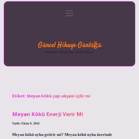
menüyü
Anasayfa
Gizlilik
Yasal
Hakkımızda
aç
Politikası
Uyarı
Güncel Hikaye Günlüğü
Sektörden ilham alan neşeli bilgiler!
Etiket:
Meyan kökü çayı akşam içilir mi
Meyan Kökü Enerji Verir Mi
Tarih: Ekim 9, 2024
Meyan kökü uyku getirir mi? Meyan kökü uyku üzerinde