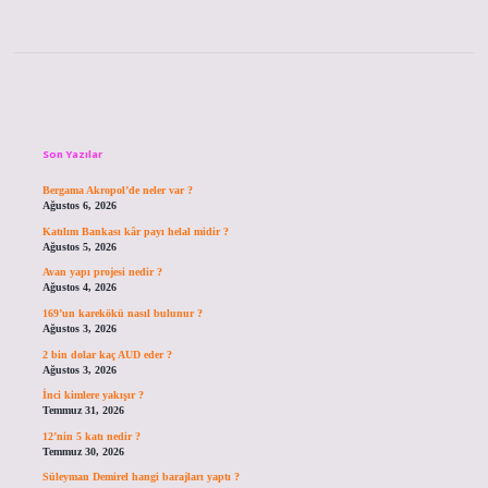
Sidebar
Son Yazılar
Bergama Akropol’de neler var ?
Ağustos 6, 2026
Katılım Bankası kâr payı helal midir ?
Ağustos 5, 2026
Avan yapı projesi nedir ?
Ağustos 4, 2026
169’un karekökü nasıl bulunur ?
Ağustos 3, 2026
2 bin dolar kaç AUD eder ?
Ağustos 3, 2026
İnci kimlere yakışır ?
Temmuz 31, 2026
12’nin 5 katı nedir ?
Temmuz 30, 2026
Süleyman Demirel hangi barajları yaptı ?