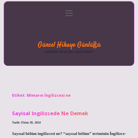
menüyü
Anasayfa
Gizlilik
Yasal
Hakkımızda
aç
Politikası
Uyarı
Güncel Hikaye Günlüğü
Sektörden ilham alan neşeli bilgiler!
Etiket:
Mimarın İngilizcesi ne
Sayisal Ingilizcede Ne Demek
Tarih: Ekim 30, 2024
Sayısal bölüm ingilizcesi ne? “sayısal bölüm” teriminin İngilizce-