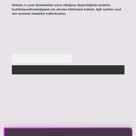
Hukuka ve yasal düzenlemelere aykırı olduğunu düşündüğünüz içerikleri,
backlinkpanelicomtr@gmail.com
adresine bildirmeniz halinde, ilgili içerikler yasal
süre içerisinde sitemizden kaldırılacaktır.
Arama
riş yap
https://betexpergir.net/