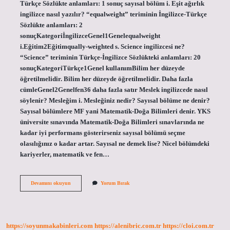
Türkçe Sözlükte anlamları: 1 sonuç sayısal bölüm i. Eşit ağırlık
ingilizce nasıl yazılır? “equalweight” teriminin İngilizce-Türkçe
Sözlükte anlamları: 2
sonuçKategoriİngilizceGenel1Genelequalweight
i.Eğitim2Eğitimqually-weighted s. Science ingilizcesi ne?
“Science” teriminin Türkçe-İngilizce Sözlükteki anlamları: 20
sonuçKategoriTürkçe1Genel kullanımBilim her düzeyde
öğretilmelidir. Bilim her düzeyde öğretilmelidir. Daha fazla
cümleGenel2Genelfen36 daha fazla satır Meslek ingilizcede nasıl
söylenir? Mesleğim i. Mesleğiniz nedir? Sayısal bölüme ne denir?
Sayısal bölümlere MF yani Matematik-Doğa Bilimleri denir. YKS
üniversite sınavında Matematik-Doğa Bilimleri sınavlarında ne
kadar iyi performans gösterirseniz sayısal bölümü seçme
olasılığınız o kadar artar. Sayısal ne demek lise? Nicel bölümdeki
kariyerler, matematik ve fen…
Sayisal
Devamını okuyun
Yorum Bırak
Ingilizcede
Ne
Demek
https://soyunmakabinleri.com
https://alenibric.com.tr
https://cloi.com.tr