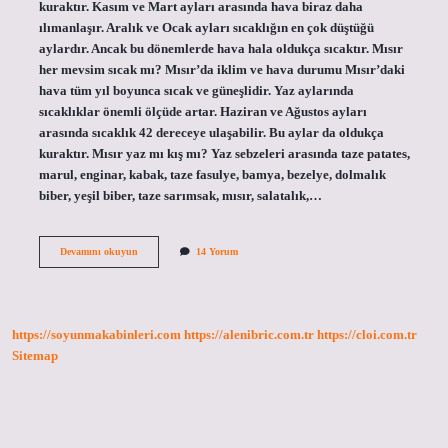
kuraktır. Kasım ve Mart ayları arasında hava biraz daha
ılımanlaşır. Aralık ve Ocak ayları sıcaklığın en çok düştüğü
aylardır. Ancak bu dönemlerde hava hala oldukça sıcaktır. Mısır
her mevsim sıcak mı? Mısır’da iklim ve hava durumu Mısır’daki
hava tüm yıl boyunca sıcak ve güneşlidir. Yaz aylarında
sıcaklıklar önemli ölçüde artar. Haziran ve Ağustos ayları
arasında sıcaklık 42 dereceye ulaşabilir. Bu aylar da oldukça
kuraktır. Mısır yaz mı kış mı? Yaz sebzeleri arasında taze patates,
marul, enginar, kabak, taze fasulye, bamya, bezelye, dolmalık
biber, yeşil biber, taze sarımsak, mısır, salatalık,…
Mısır
Devamını okuyun
14 Yorum
Iklimi
Nasıl
https://soyunmakabinleri.com
https://alenibric.com.tr
https://cloi.com.tr
Sitemap