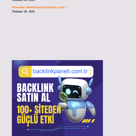
Süleyman Demirel hangi barajları yaptı ?
Temmuz 28, 2026