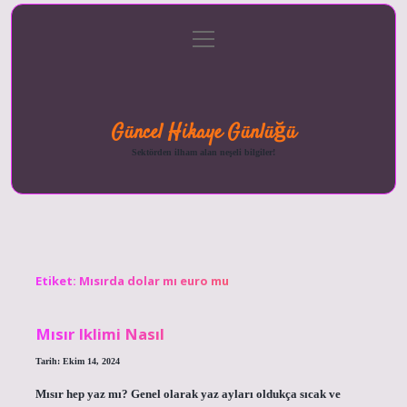
menüyü
Anasayfa
Gizlilik
Yasal
Hakkımızda
aç
Politikası
Uyarı
Güncel Hikaye Günlüğü
Sektörden ilham alan neşeli bilgiler!
Etiket:
Mısırda dolar mı euro mu
Mısır Iklimi Nasıl
Tarih: Ekim 14, 2024
Mısır hep yaz mı? Genel olarak yaz ayları oldukça sıcak ve