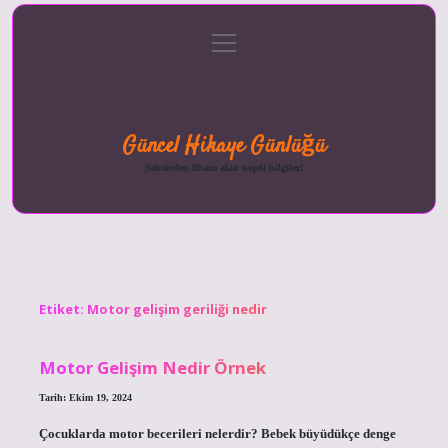
menüyü
Anasayfa
Gizlilik
Yasal
Hakkımızda
aç
Politikası
Uyarı
Güncel Hikaye Günlüğü
Sektörden ilham alan neşeli bilgiler!
Etiket:
Motor gelişim geriliği nedir
Motor Gelişim Nedir Örnek
Tarih: Ekim 19, 2024
Çocuklarda motor becerileri nelerdir? Bebek büyüdükçe denge