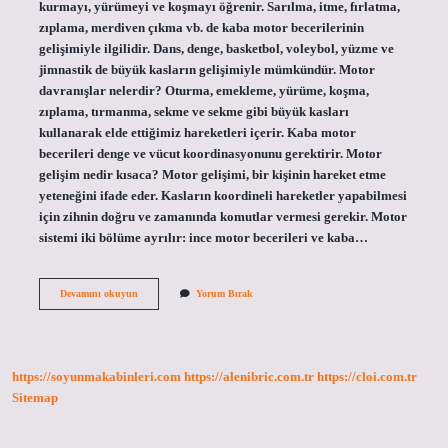
kurmayı, yürümeyi ve koşmayı öğrenir. Sarılma, itme, fırlatma,
zıplama, merdiven çıkma vb. de kaba motor becerilerinin
gelişimiyle ilgilidir. Dans, denge, basketbol, ​​voleybol, yüzme ve
jimnastik de büyük kasların gelişimiyle mümkündür. Motor
davranışlar nelerdir? Oturma, emekleme, yürüme, koşma,
zıplama, tırmanma, sekme ve sekme gibi büyük kasları
kullanarak elde ettiğimiz hareketleri içerir. Kaba motor
becerileri denge ve vücut koordinasyonunu gerektirir. Motor
gelişim nedir kısaca? Motor gelişimi, bir kişinin hareket etme
yeteneğini ifade eder. Kasların koordineli hareketler yapabilmesi
için zihnin doğru ve zamanında komutlar vermesi gerekir. Motor
sistemi iki bölüme ayrılır: ince motor becerileri ve kaba…
Motor
Devamını okuyun
Yorum Bırak
Gelişim
Nedir
Örnek
https://soyunmakabinleri.com
https://alenibric.com.tr
https://cloi.com.tr
Sitemap