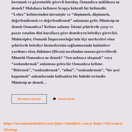
korumak ve gözetmekle görevli kuruluş. Osmanlıca mülâhaza ne
demek? Mulahaza kelimesi Arapça kökenli bir kelimedir.
“Lehez” kelimesinden türemiştir ve “düşünmek, düşünmek,
değerlendirmek ve değerlendirmek” anlamına gelir. Müntesip ne
demek Osmanlıca? Kelime anlamı: İslami şehirlerde çarşı ve
pazar esnafını dini kurallara göre denetleyen belediye görevlisi.
Muhtesipler, Osmanlı İmparatorluğu’nda ilçe merkezleri olan
şehirlerde belediye hizmetlerinin sağlanmasında hakimlere
yardımcı olan, hükümet (Divan) tarafından atanan görevlilerdi.
Müntehi Osmanlıca ne demek? “Son noktaya ulaşmak” veya
“sonlandırmak” anlamına gelen bir Osmanlıca kelime.
“Bitirmek”, “sonlandırmak”, “nihai”, “sonlandırmak”, “bir şeyi
kapatmak” anlamlarında kullanılan bir hukuki terimdir.
Müntesip ne demek…
Müntesib
Devamını okuyun
Yorum Bırak
Ne
Demek
Osmanlıca
https://soyunmakabinleri.com
https://alenibric.com.tr
https://cloi.com.tr
Sitemap