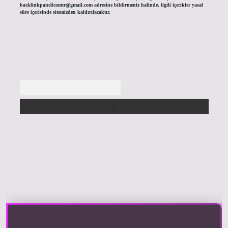
backlinkpanelicomtr@gmail.com
adresine bildirmeniz halinde, ilgili içerikler yasal
süre içerisinde sitemizden kaldırılacaktır.
Arama
riş yap
https://betexpergir.net/