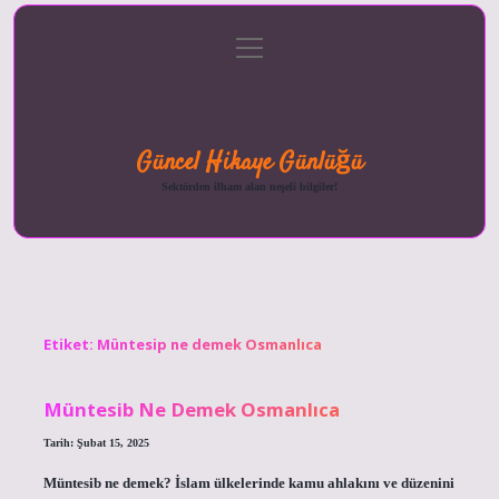
menüyü
Anasayfa
Gizlilik
Yasal
Hakkımızda
aç
Politikası
Uyarı
Güncel Hikaye Günlüğü
Sektörden ilham alan neşeli bilgiler!
Etiket:
Müntesip ne demek Osmanlıca
Müntesib Ne Demek Osmanlıca
Tarih: Şubat 15, 2025
Müntesib ne demek? İslam ülkelerinde kamu ahlakını ve düzenini