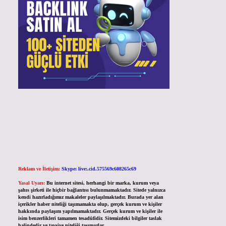
Reklam ve İletişim:
Skype: live:.cid.575569c608265c69
Yasal Uyarı:
Bu internet sitesi, herhangi bir marka, kurum veya
şahıs şirketi ile hiçbir bağlantısı bulunmamaktadır. Sitede yalnızca
kendi hazırladığımız makaleler paylaşılmaktadır. Burada yer alan
içerikler haber niteliği taşımamakta olup, gerçek kurum ve kişiler
hakkında paylaşım yapılmamaktadır. Gerçek kurum ve kişiler ile
isim benzerlikleri tamamen tesadüfidir. Sitemizdeki bilgiler taslak
halindedir ve tavsiye niteliği taşımazlar.