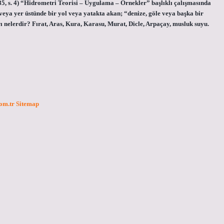
5, s. 4) “Hidrometri Teorisi – Uygulama – Örnekler” başlıklı çalışmasında
veya yer üstünde bir yol veya yatakta akan; “denize, göle veya başka bir
 nelerdir? Fırat, Aras, Kura, Karasu, Murat, Dicle, Arpaçay, musluk suyu.
com.tr
Sitemap