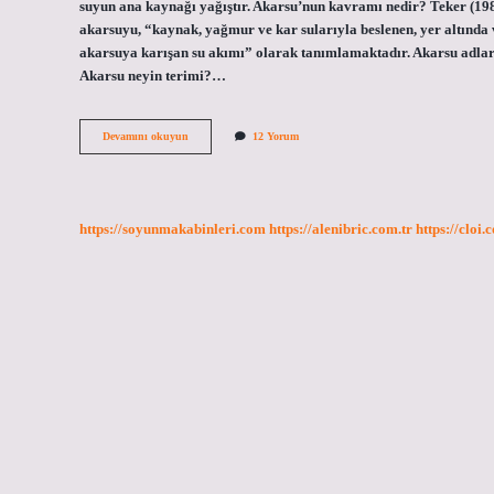
suyun ana kaynağı yağıştır. Akarsu’nun kavramı nedir? Teker (198
akarsuyu, “kaynak, yağmur ve kar sularıyla beslenen, yer altında 
akarsuya karışan su akımı” olarak tanımlamaktadır. Akarsu adları
Akarsu neyin terimi?…
Akarsunun
Devamını okuyun
12 Yorum
Diğer
Adı
Nedir
https://soyunmakabinleri.com
https://alenibric.com.tr
https://cloi.