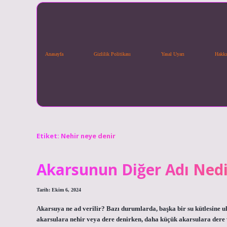
Anasayfa
Gizlilik Politikası
Yasal Uyarı
Hakkı
Etiket:
Nehir neye denir
Akarsunun Diğer Adı Nedi
Tarih: Ekim 6, 2024
Akarsuya ne ad verilir? Bazı durumlarda, başka bir su kütlesine
akarsulara nehir veya dere denirken, daha küçük akarsulara dere 