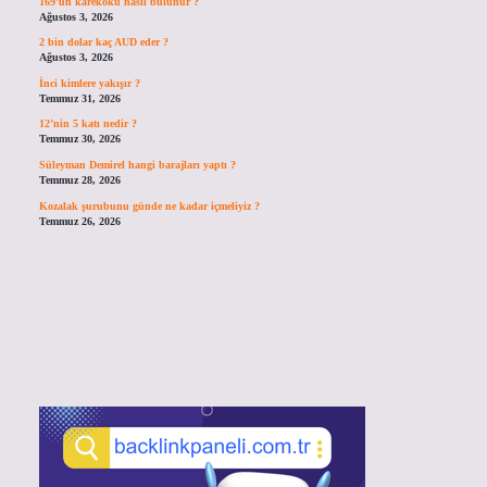
169’un karekökü nasıl bulunur ?
Ağustos 3, 2026
2 bin dolar kaç AUD eder ?
Ağustos 3, 2026
İnci kimlere yakışır ?
Temmuz 31, 2026
12’nin 5 katı nedir ?
Temmuz 30, 2026
Süleyman Demirel hangi barajları yaptı ?
Temmuz 28, 2026
Kozalak şurubunu günde ne kadar içmeliyiz ?
Temmuz 26, 2026