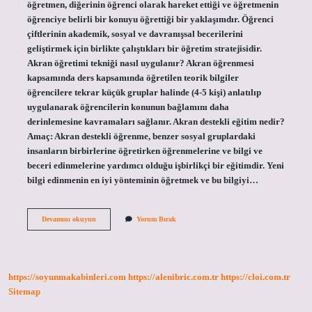
öğretmen, diğerinin öğrenci olarak hareket ettiği ve öğretmenin
öğrenciye belirli bir konuyu öğrettiği bir yaklaşımdır. Öğrenci
çiftlerinin akademik, sosyal ve davranışsal becerilerini
geliştirmek için birlikte çalıştıkları bir öğretim stratejisidir.
Akran öğretimi tekniği nasıl uygulanır? Akran öğrenmesi
kapsamında ders kapsamında öğretilen teorik bilgiler
öğrencilere tekrar küçük gruplar halinde (4-5 kişi) anlatılıp
uygulanarak öğrencilerin konunun bağlamını daha
derinlemesine kavramaları sağlanır. Akran destekli eğitim nedir?
Amaç: Akran destekli öğrenme, benzer sosyal gruplardaki
insanların birbirlerine öğretirken öğrenmelerine ve bilgi ve
beceri edinmelerine yardımcı olduğu işbirlikçi bir eğitimdir. Yeni
bilgi edinmenin en iyi yönteminin öğretmek ve bu bilgiyi…
Akran
Devamını okuyun
Yorum Bırak
Eğiticiliği
Nedir
https://soyunmakabinleri.com
https://alenibric.com.tr
https://cloi.com.tr
Sitemap