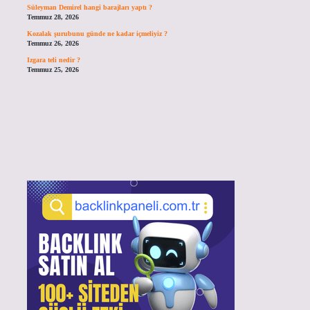
Süleyman Demirel hangi barajları yaptı ?
Temmuz 28, 2026
Kozalak şurubunu günde ne kadar içmeliyiz ?
Temmuz 26, 2026
Izgara teli nedir ?
Temmuz 25, 2026