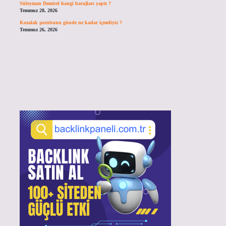
Süleyman Demirel hangi barajları yaptı ?
Temmuz 28, 2026
Kozalak şurubunu günde ne kadar içmeliyiz ?
Temmuz 26, 2026