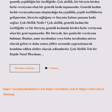
genetik çeşitliliğin bir özelliğidir. Çok alellik, bir bireyin birden
fazla versiyonu olan bir genetik kodu taşımasıdır. Genetik kodun
farklı versiyonlarının oluşturduğu bu çeşitlilik, çeşitli özelliklerin
gelişmesine, bireyin sağlığına ve hayatta kalma şansına katkı
sağlar. Çok Alellik Nedir? Çok alellik, genetik kodun bir
özelliğidir ve bir bireyin, genetik kodunda birden fazla versiyonu
olan bir geni taşımasıdır. Bir bireyde, her genin iki versiyonu
bulunur. Bunlar, anne tarafından veya baba tarafından miras
olarak gelen ve daha sonra çiftler arasında çaprazlanarak
kombine edilen aleller olarak adlandırılır. Çok Alellik Tek bir
Kişide Nasıl Meydana…
Çok
Devamını okuyun
2 Yorum
Alellik
nedir
örnek
https://soyunmakabinleri.com
https://alenibric.com.tr
https://cloi.com.tr
Sitemap