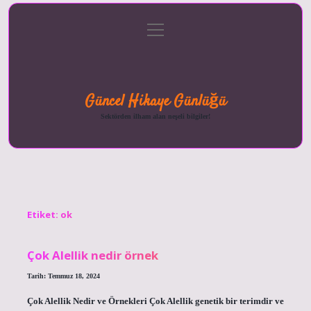
menüyü
Anasayfa
Gizlilik
Yasal
Hakkımızda
aç
Politikası
Uyarı
Güncel Hikaye Günlüğü
Sektörden ilham alan neşeli bilgiler!
Etiket:
ok
Çok Alellik nedir örnek
Tarih: Temmuz 18, 2024
Çok Alellik Nedir ve Örnekleri Çok Alellik genetik bir terimdir ve