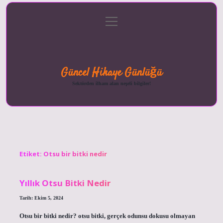
menüyü
Anasayfa
Gizlilik
Yasal
Hakkımızda
aç
Politikası
Uyarı
Güncel Hikaye Günlüğü
Sektörden ilham alan neşeli bilgiler!
Etiket:
Otsu bir bitki nedir
Yıllık Otsu Bitki Nedir
Tarih: Ekim 5, 2024
Otsu bir bitki nedir? otsu bitki, gerçek odunsu dokusu olmayan