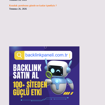
Kozalak şurubunu günde ne kadar içmeliyiz ?
Temmuz 26, 2026