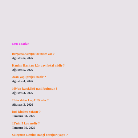
Sidebar
Son Yazılar
Bergama Akropol’de neler var ?
Ağustos 6, 2026
Katılım Bankası kâr payı helal midir ?
Ağustos 5, 2026
Avan yapı projesi nedir ?
Ağustos 4, 2026
169’un karekökü nasıl bulunur ?
Ağustos 3, 2026
2 bin dolar kaç AUD eder ?
Ağustos 3, 2026
İnci kimlere yakışır ?
Temmuz 31, 2026
12’nin 5 katı nedir ?
Temmuz 30, 2026
Süleyman Demirel hangi barajları yaptı ?