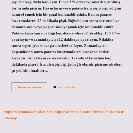
pişirme kağıdıyla kaplayın. En az 220 dereceye önceden ısıtılmış
bir fırında pişirin. Havuçların veya patateslerin pişip pişmediğini
kontrol etmek için bir çatal kullanabilirsiniz. Benim patates
kızartmalarım 25 dakikada pişti. Soğuduktan sonra sarımsak ve
domates sosu veya yoğurt sosu yapmak için kullanabilirsiniz.
Patates kızartma sıcaklığı kaç derece olmalı? Sıcaklığı 180°C’ye
ayarlayın ve zamanlayıcıyı 12 dakikaya ayarlayın. 6 dakika
sonra sepeti çıkarın ve patatesleri sallayın. Zamanlayıcı
kapandıktan sonra patates kızartmalarını kızarana kadar
kızartın. Tuz ekleyin ve servis edin. Tavada et kızartma kaç
dakikada pişer? İstenilen pişmişliğe bağlı olarak, pişirme süreleri
şu şekilde olmalıdır:…
Kızartma
Devamını okuyun
Yorum Bırak
Kaç
Derecede
Pişer
https://soyunmakabinleri.com
https://alenibric.com.tr
https://cloi.com.tr
Sitemap