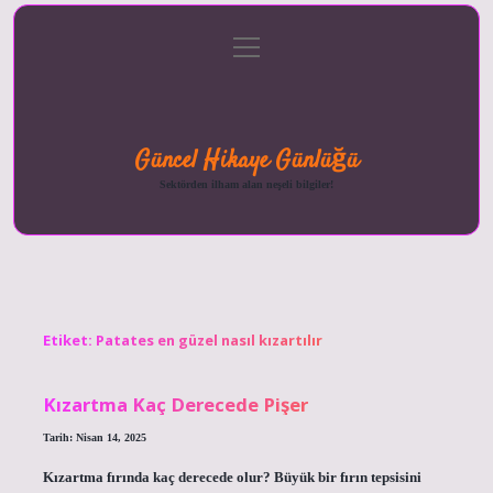
menüyü
Anasayfa
Gizlilik
Yasal
Hakkımızda
aç
Politikası
Uyarı
Güncel Hikaye Günlüğü
Sektörden ilham alan neşeli bilgiler!
Etiket:
Patates en güzel nasıl kızartılır
Kızartma Kaç Derecede Pişer
Tarih: Nisan 14, 2025
Kızartma fırında kaç derecede olur? Büyük bir fırın tepsisini