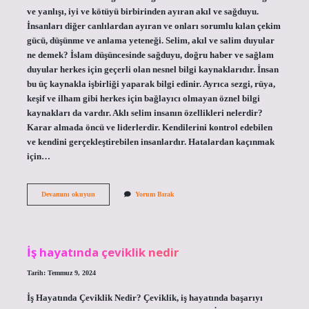
ve yanlışı, iyi ve kötüyü birbirinden ayıran akıl ve sağduyu.
İnsanları diğer canlılardan ayıran ve onları sorumlu kılan çekim
gücü, düşünme ve anlama yeteneği. Selim, akıl ve salim duyular
ne demek? İslam düşüncesinde sağduyu, doğru haber ve sağlam
duyular herkes için geçerli olan nesnel bilgi kaynaklarıdır. İnsan
bu üç kaynakla işbirliği yaparak bilgi edinir. Ayrıca sezgi, rüya,
keşif ve ilham gibi herkes için bağlayıcı olmayan öznel bilgi
kaynakları da vardır. Aklı selim insanın özellikleri nelerdir?
Karar almada öncü ve liderlerdir. Kendilerini kontrol edebilen
ve kendini gerçekleştirebilen insanlardır. Hatalardan kaçınmak
için…
Selim
Devamını okuyun
Yorum Bırak
Akıl
Ne
Demek
İş hayatında çeviklik nedir
Tarih: Temmuz 9, 2024
İş Hayatında Çeviklik Nedir? Çeviklik, iş hayatında başarıyı