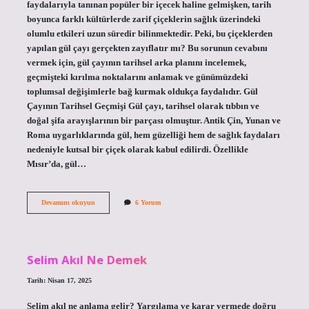
faydalarıyla tanınan popüler bir içecek haline gelmişken, tarih
boyunca farklı kültürlerde zarif çiçeklerin sağlık üzerindeki
olumlu etkileri uzun süredir bilinmektedir. Peki, bu çiçeklerden
yapılan gül çayı gerçekten zayıflatır mı? Bu sorunun cevabını
vermek için, gül çayının tarihsel arka planını incelemek,
geçmişteki kırılma noktalarını anlamak ve günümüzdeki
toplumsal değişimlerle bağ kurmak oldukça faydalıdır. Gül
Çayının Tarihsel Geçmişi Gül çayı, tarihsel olarak tıbbın ve
doğal şifa arayışlarının bir parçası olmuştur. Antik Çin, Yunan ve
Roma uygarlıklarında gül, hem güzelliği hem de sağlık faydaları
nedeniyle kutsal bir çiçek olarak kabul edilirdi. Özellikle
Mısır’da, gül…
Gül
Devamını okuyun
6 Yorum
çayı
zayıflatır
mı
?
Selim Akıl Ne Demek
Tarih: Nisan 17, 2025
Selim akıl ne anlama gelir? Yargılama ve karar vermede doğru