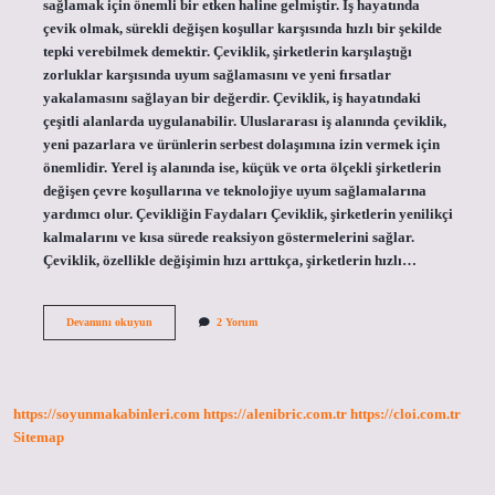
sağlamak için önemli bir etken haline gelmiştir. İş hayatında
çevik olmak, sürekli değişen koşullar karşısında hızlı bir şekilde
tepki verebilmek demektir. Çeviklik, şirketlerin karşılaştığı
zorluklar karşısında uyum sağlamasını ve yeni fırsatlar
yakalamasını sağlayan bir değerdir. Çeviklik, iş hayatındaki
çeşitli alanlarda uygulanabilir. Uluslararası iş alanında çeviklik,
yeni pazarlara ve ürünlerin serbest dolaşımına izin vermek için
önemlidir. Yerel iş alanında ise, küçük ve orta ölçekli şirketlerin
değişen çevre koşullarına ve teknolojiye uyum sağlamalarına
yardımcı olur. Çevikliğin Faydaları Çeviklik, şirketlerin yenilikçi
kalmalarını ve kısa sürede reaksiyon göstermelerini sağlar.
Çeviklik, özellikle değişimin hızı arttıkça, şirketlerin hızlı…
İş
Devamını okuyun
2 Yorum
hayatında
çeviklik
nedir
https://soyunmakabinleri.com
https://alenibric.com.tr
https://cloi.com.tr
Sitemap