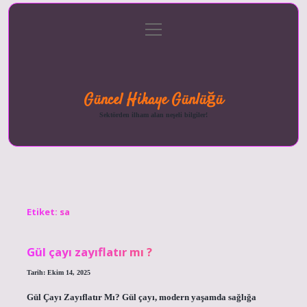
menüyü
Anasayfa
Gizlilik
Yasal
Hakkımızda
aç
Politikası
Uyarı
Güncel Hikaye Günlüğü
Sektörden ilham alan neşeli bilgiler!
Etiket:
sa
Gül çayı zayıflatır mı ?
Tarih: Ekim 14, 2025
Gül Çayı Zayıflatır Mı? Gül çayı, modern yaşamda sağlığa