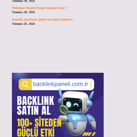
Temmuz 30, 2026
Süleyman Demirel hangi barajları yaptı ?
Temmuz 28, 2026
Kozalak şurubunu günde ne kadar içmeliyiz ?
Temmuz 26, 2026