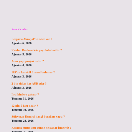
Sidebar
Son Yazılar
Bergama Akropol’de neler var ?
Ağustos 6, 2026
Katılım Bankası kâr payı helal midir ?
Ağustos 5, 2026
Avan yapı projesi nedir ?
Ağustos 4, 2026
169’un karekökü nasıl bulunur ?
Ağustos 3, 2026
2 bin dolar kaç AUD eder ?
Ağustos 3, 2026
İnci kimlere yakışır ?
Temmuz 31, 2026
12’nin 5 katı nedir ?
Temmuz 30, 2026
Süleyman Demirel hangi barajları yaptı ?
Temmuz 28, 2026
Kozalak şurubunu günde ne kadar içmeliyiz ?
Temmuz 26, 2026