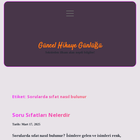
menüyü
Anasayfa
Gizlilik
Yasal
Hakkımızda
aç
Politikası
Uyarı
Güncel Hikaye Günlüğü
Sektörden ilham alan neşeli bilgiler!
Etiket:
Sorularda sıfat nasıl bulunur
Soru Sıfatları Nelerdir
Tarih: Mart 17, 2025
Sorularda sıfat nasıl bulunur? İsimlere gelen ve isimleri renk,