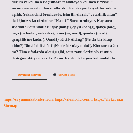
durum ve kelimeler açısından tanımlayan kelimeler, “Nasıl”
sorusunun cevabı olan sıfatlardır. Evin kapısı büyük bir salona
açıldı. Yukarıdaki örneklerde, isim ilk olarak “yeterlilik sıfatı”
dediğimiz sıfat türünü ve “Nasıl?” Soru soruluyor. Kaç soru
sıfatımı? Soru sıfatları: qay (hangi), qaysi (hangi), qançä (kaç),
neçä (ne kadar, ne kadar), nimä (ne, nasıl), qandäy (nasıl),
qançälik (ne kadar). Qandäy Kitåb Ålding? (Ne tür bir kitap
aldın?) Nimä hådisä fat? (Ne tür bir olay oldu?). Kim soru sıfatı
mı? Tüm sıfatlarda olduğu gibi, soru zamirlerinin bir ismin
desteğine ihtiyacı vardır. Zamirler de tek başına kullanılabilir.…
Soru
Devamını okuyun
Yorum Bırak
Sıfatları
Nelerdir
https://soyunmakabinleri.com
https://alenibric.com.tr
https://cloi.com.tr
Sitemap