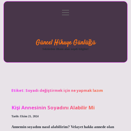
menüyü
Anasayfa
Gizlilik
Yasal
Hakkımızda
aç
Politikası
Uyarı
Güncel Hikaye Günlüğü
Sektörden ilham alan neşeli bilgiler!
Etiket:
Soyadı değiştirmek için ne yapmak lazım
Kişi Annesinin Soyadını Alabilir Mi
Tarih: Ekim 21, 2024
Annemin soyadını nasıl alabilirim? Velayet hakkı annede olan