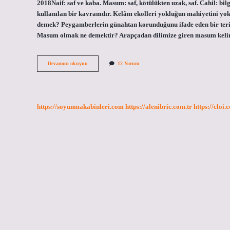
2018Naif: saf ve kaba. Masum: saf, kötülükten uzak, saf. Cahil: 
kullanılan bir kavramdır. Kelâm ekolleri yokluğun mahiyetini yo
demek? Peygamberlerin günahtan korunduğunu ifade eden bir terim
Masum olmak ne demektir? Arapçadan dilimize giren masum keli
Masum
Devamını okuyun
12 Yorum
Kavramı
Nedir
https://soyunmakabinleri.com
https://alenibric.com.tr
https://cloi.