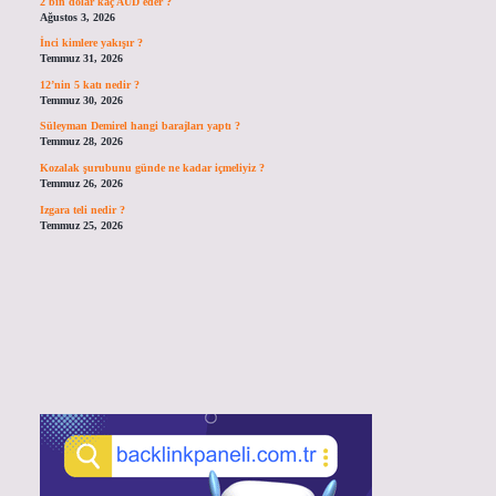
2 bin dolar kaç AUD eder ?
Ağustos 3, 2026
İnci kimlere yakışır ?
Temmuz 31, 2026
12’nin 5 katı nedir ?
Temmuz 30, 2026
Süleyman Demirel hangi barajları yaptı ?
Temmuz 28, 2026
Kozalak şurubunu günde ne kadar içmeliyiz ?
Temmuz 26, 2026
Izgara teli nedir ?
Temmuz 25, 2026