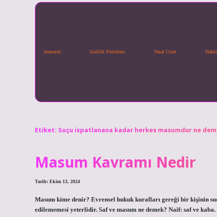
Anasayfa
Gizlilik Politikası
Yasal Uyarı
Hakkı
Etiket:
Suçu ispatlanana kadar herkes masumdur ne de
Masum Kavramı Nedir
Tarih: Ekim 13, 2024
Masum kime denir? Evrensel hukuk kuralları gereği bir kişinin suç
edilememesi yeterlidir. Saf ve masum ne demek? Naif: saf ve kaba. 