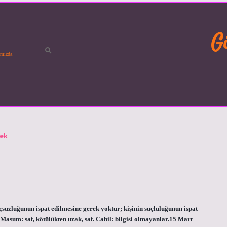
G
mızda
mek
suzluğunun ispat edilmesine gerek yoktur; kişinin suçluluğunun ispat
Masum: saf, kötülükten uzak, saf. Cahil: bilgisi olmayanlar.15 Mart