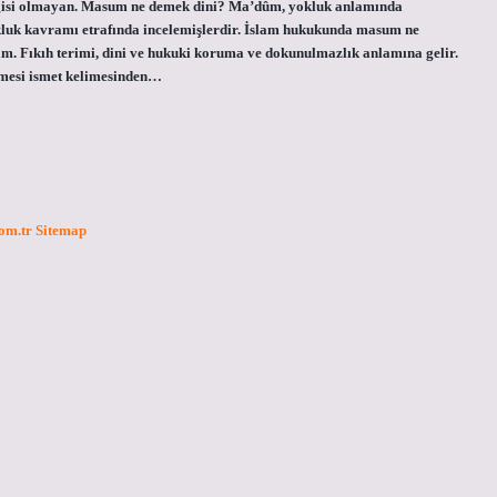
bilgisi olmayan. Masum ne demek dini? Ma’dûm, yokluk anlamında
kluk kavramı etrafında incelemişlerdir. İslam hukukunda masum ne
. Fıkıh terimi, dini ve hukuki koruma ve dokunulmazlık anlamına gelir.
mesi ismet kelimesinden…
com.tr
Sitemap