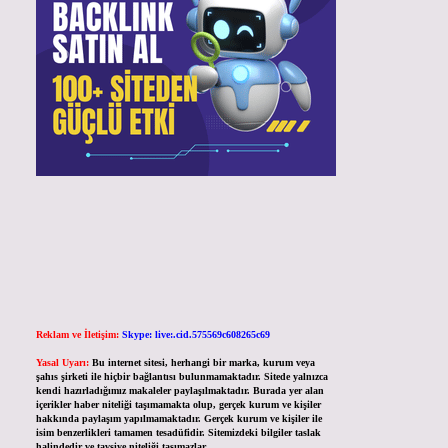
Reklam ve İletişim:
Skype: live:.cid.575569c608265c69
Yasal Uyarı:
Bu internet sitesi, herhangi bir marka, kurum veya
şahıs şirketi ile hiçbir bağlantısı bulunmamaktadır. Sitede yalnızca
kendi hazırladığımız makaleler paylaşılmaktadır. Burada yer alan
içerikler haber niteliği taşımamakta olup, gerçek kurum ve kişiler
hakkında paylaşım yapılmamaktadır. Gerçek kurum ve kişiler ile
isim benzerlikleri tamamen tesadüfidir. Sitemizdeki bilgiler taslak
halindedir ve tavsiye niteliği taşımazlar.