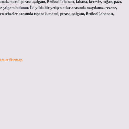
spanak, marul, pırasa, şalgam, Brüksel lahanası, lahana, kereviz, soğan, pazı,
e şalgam bulunur. İki yılda bir yetişen otlar arasında maydanoz, rezene,
şen sebzeler arasında ıspanak, marul, pırasa, şalgam, Brüksel lahanası,
com.tr
Sitemap