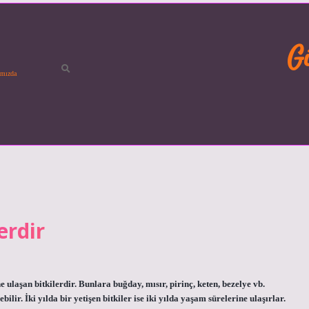
G
mızda
erdir
ne ulaşan bitkilerdir. Bunlara buğday, mısır, pirinç, keten, bezelye vb.
ir. İki yılda bir yetişen bitkiler ise iki yılda yaşam sürelerine ulaşırlar.