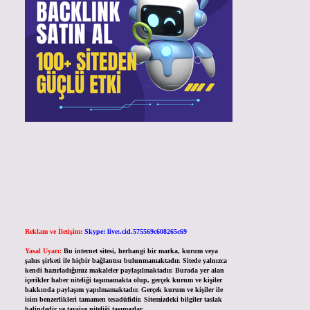
Reklam ve İletişim:
Skype: live:.cid.575569c608265c69
Yasal Uyarı:
Bu internet sitesi, herhangi bir marka, kurum veya
şahıs şirketi ile hiçbir bağlantısı bulunmamaktadır. Sitede yalnızca
kendi hazırladığımız makaleler paylaşılmaktadır. Burada yer alan
içerikler haber niteliği taşımamakta olup, gerçek kurum ve kişiler
hakkında paylaşım yapılmamaktadır. Gerçek kurum ve kişiler ile
isim benzerlikleri tamamen tesadüfidir. Sitemizdeki bilgiler taslak
halindedir ve tavsiye niteliği taşımazlar.