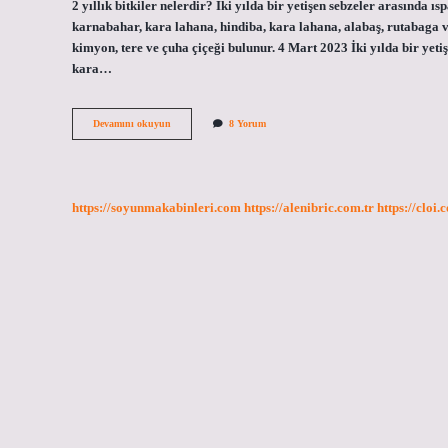
2 yıllık bitkiler nelerdir? İki yılda bir yetişen sebzeler arasında ı
karnabahar, kara lahana, hindiba, kara lahana, alabaş, rutabaga v
kimyon, tere ve çuha çiçeği bulunur. 4 Mart 2023 İki yılda bir yeti
kara…
Yıllık
Devamını okuyun
8 Yorum
Bitkilerin
Adları
Nelerdir
https://soyunmakabinleri.com
https://alenibric.com.tr
https://cloi.