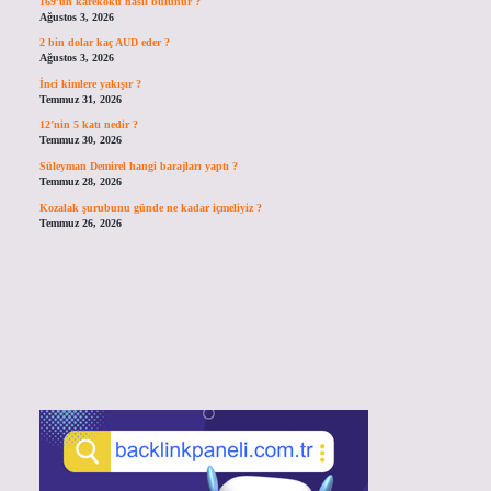
169’un karekökü nasıl bulunur ?
Ağustos 3, 2026
2 bin dolar kaç AUD eder ?
Ağustos 3, 2026
İnci kimlere yakışır ?
Temmuz 31, 2026
12’nin 5 katı nedir ?
Temmuz 30, 2026
Süleyman Demirel hangi barajları yaptı ?
Temmuz 28, 2026
Kozalak şurubunu günde ne kadar içmeliyiz ?
Temmuz 26, 2026