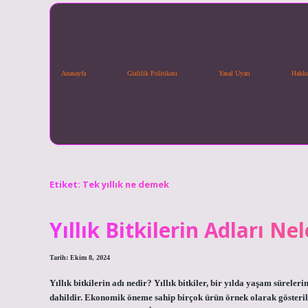
Anasayfa
Gizlilik Politikası
Yasal Uyarı
Hakkı
Etiket:
Tek yıllık ne demek
Yıllık Bitkilerin Adları Nel
Tarih: Ekim 8, 2024
Yıllık bitkilerin adı nedir? Yıllık bitkiler, bir yılda yaşam süreleri
dahildir. Ekonomik öneme sahip birçok ürün örnek olarak gösterilebil