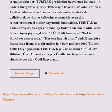
sermaye şirketleri TÜBİTAK projelerine başvuruda bulunabilir.
Sadece bireyler ve şahıs şirketleri için başvurular kabul edilmez.
Faaliyet alanlarında ürünlerini ve sistemlerini daha da
geliştirmek ve hizmet kalitesini artırmak isteyen tüm
sektörlerden tüzel kişiler başvuruda bulunabilir. TÜBİTAK ne
kadar veriyor? Sanayi ve Teknoloji Bakanı Mehmet Fatih Kacır
burs artışını şöyle açıkladı: “TÜBİTAK burslarını 2024 için
ikinci kez artırıyoruz.” “Herkese hayırlı olsun” dedi. Buna göre
lisans veya lisans dışı öğrenciler için burs miktarı 4000 TL’den
4800 TL’ye çıkarıldı. TÜBİTAK teşvik nasıl alınır? TÜBİTAK
Bilimsel, Özel, Hizmet ve Teşvik Ödüllerine başvurular, web
sitesinde yer alan Ödül Başvuru…
Tübi̇Tak
Devamını okuyun
Yorum Bırak
Desteği
Nasıl
Alınır
https://soyunmakabinleri.com
https://alenibric.com.tr
https://cloi.com.tr
Sitemap