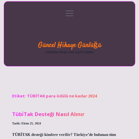
menüyü
Anasayfa
Gizlilik
Yasal
Hakkımızda
aç
Politikası
Uyarı
Güncel Hikaye Günlüğü
Sektörden ilham alan neşeli bilgiler!
Etiket:
TÜBİTAK para ödülü ne kadar 2024
Tübi̇Tak Desteği Nasıl Alınır
Tarih: Ekim 25, 2024
TÜBİTAK desteği kimlere verilir? Türkiye’de bulunan tüm