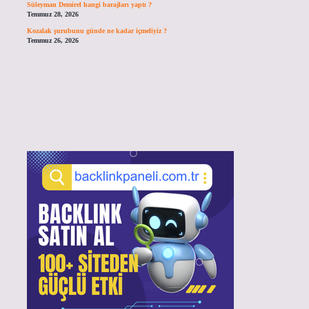
Süleyman Demirel hangi barajları yaptı ?
Temmuz 28, 2026
Kozalak şurubunu günde ne kadar içmeliyiz ?
Temmuz 26, 2026