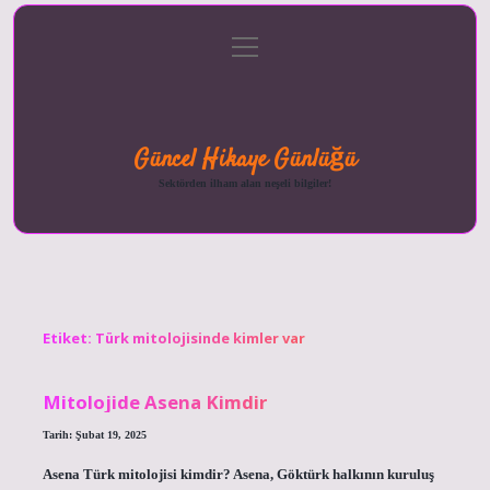
menüyü
Anasayfa
Gizlilik
Yasal
Hakkımızda
aç
Politikası
Uyarı
Güncel Hikaye Günlüğü
Sektörden ilham alan neşeli bilgiler!
Etiket:
Türk mitolojisinde kimler var
Mitolojide Asena Kimdir
Tarih: Şubat 19, 2025
Asena Türk mitolojisi kimdir? Asena, Göktürk halkının kuruluş