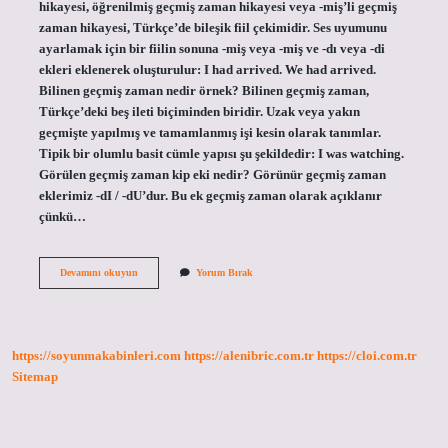
hikayesi, öğrenilmiş geçmiş zaman hikayesi veya -miş’li geçmiş
zaman hikayesi, Türkçe’de bileşik fiil çekimidir. Ses uyumunu
ayarlamak için bir fiilin sonuna -miş veya -miş ve -dı veya -di
ekleri eklenerek oluşturulur: I had arrived. We had arrived.
Bilinen geçmiş zaman nedir örnek? Bilinen geçmiş zaman,
Türkçe’deki beş ileti biçiminden biridir. Uzak veya yakın
geçmişte yapılmış ve tamamlanmış işi kesin olarak tanımlar.
Tipik bir olumlu basit cümle yapısı şu şekildedir: I was watching.
Görülen geçmiş zaman kip eki nedir? Görünür geçmiş zaman
eklerimiz -dI / -dU’dur. Bu ek geçmiş zaman olarak açıklanır
çünkü…
Görülen
Devamını okuyun
Yorum Bırak
Geçmiş
Zaman
Ne
Anlama
Gelir
https://soyunmakabinleri.com
https://alenibric.com.tr
https://cloi.com.tr
Sitemap