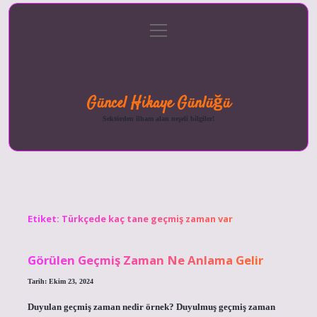
menüyü
Anasayfa
Gizlilik
Yasal
Hakkımızda
aç
Politikası
Uyarı
Güncel Hikaye Günlüğü
Sektörden ilham alan neşeli bilgiler!
Etiket:
Türkçede kaç tane geçmiş zaman var
Görülen Geçmiş Zaman Ne Anlama Gelir
Tarih: Ekim 23, 2024
Duyulan geçmiş zaman nedir örnek? Duyulmuş geçmiş zaman